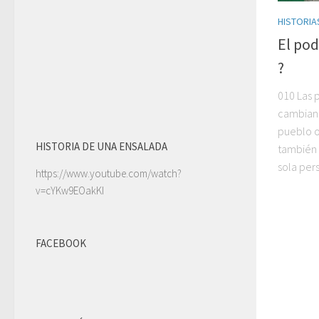
HISTORIA
El pod
?
010 Las 
cambian 
pueblo o
HISTORIA DE UNA ENSALADA
también 
sola pers
https://www.youtube.com/watch?
v=cYKw9EOakKI
FACEBOOK