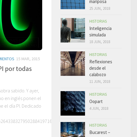
mariposa
25 JUN, 2018
HISTORIAS
Inteligencia
simulada
18 JUN, 2018
HISTORIAS
MIENTOS
15 MAR, 2015
Reflexiones
PI por todas
desde el
calabozo
11 JUN, 2018
obra sabido. Y ayer,
HISTORIAS
o en inglés ponen el
Oopart
 el día PI. Dedicado
4 JUN, 2018
62643383279502884197169399375105820974944592307
HISTORIAS
Bucarest –