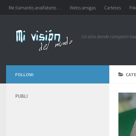
Me llamaréis analfabeto…
Webs amigas
Carteles
Frik
Un sitio donde compartir to
FOLLOW:
CAT
PUBLI