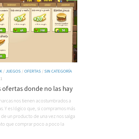
K
/
JUEGOS
/
OFERTAS
/
SIN CATEGORÍA
11
 ofertas donde no las hay
marcas nos tienen acostumbrados a
tas. Y es lógico que, si compramos más
 de un producto de una vez nos salga
to que comprar poco a poco la