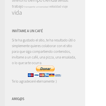
teléfono
tiendas
trabajo
velocidad
viaje
transporte
universidad
vida
INVÍTAME A UN CAFÉ
Si te ha gustado el sitio, te ha resultado útil o
simplemente quieres colaborar con el sitio
para que siga compartiendo contenidos,
invítame a un café, una pizza, una ensalada,
o lo que se te ocurra.
Te lo agradeceré eternamente :)
AMIG@S