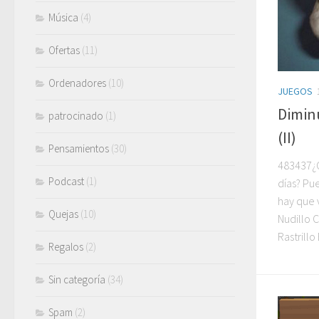
Música
(4)
Ofertas
(11)
Ordenadores
(10)
JUEGOS
Diminu
patrocinado
(1)
(II)
Pensamientos
(30)
483437¿O
Podcast
(1)
días? Pu
hay que 
Quejas
(10)
Nudillo C
Rastrillo 
Regalos
(2)
Sin categoría
(34)
Spam
(2)