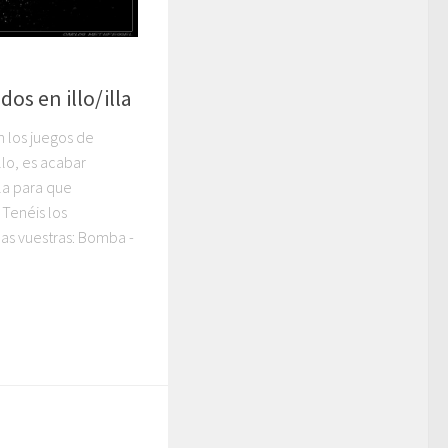
os en illo/illa
 los juegos de
llo, es acabar
lla para que
 Tenéis los
las vuestras: Bomba -