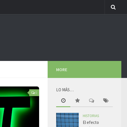
MORE
LO MÁS…
0
HISTORIAS
El efecto