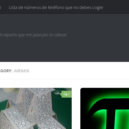
i
Lista de números de teléfono que no debes coger
do aquello que me pasa por la cabeza
EGORY:
JUEGOS
0