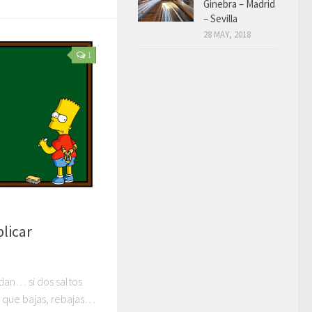
Ginebra – Madrid
– Sevilla
28 MAY, 2018
1
licar
dan… si dos saltos
ez que bajas, rebajas…