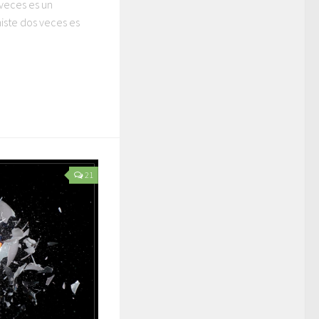
 veces es un
histe dos veces es
21