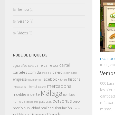
Tiempo
(2)
Verano
(7)
Vídeos
(3)
NUBE DE ETIQUETAS
FACEBOO
cartel
calle
8 JUL, 20
carrefour
agua
años
baño
carteles
comida
Vemos
dinero
crisis
dia
electricidad
Facebook
historia
empresa
estudiantes
futuro
000 Las 
mercadona
internet
informática
Linares
las ofer
Málaga
muerte
muebles
nombres
cantidad
personas
piso
numero
palabras
más bara
ordenadores
precio
publicidad
realidad
simulación
misma...
suerte
tienda
tiempo