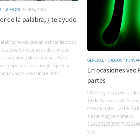
S
/
JUEGOS
23 NOV, 2015
er de la palabra, ¿ te ayudo
palabras revolucionan pensamientos y
estados. Son capaces de unir a un
 de separar a dos personas. Pero
GENERAL
/
JUEGOS
/
PENSA
son capaces de conseguir que una
En ocasiones veo 
ona consiga cosas increíbles...
partes
000Estoy loco, eso es de s
14 de Marzo de 2015 (com
mes delante… 3-14-15) fue
a este mágico número.
3.1415926535897932384
Y es...