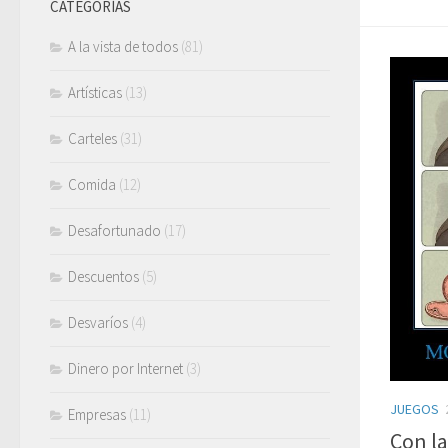
CATEGORÍAS
A la vista de todos
(81)
Artísticas
(13)
Carteles
(31)
Comida
(12)
Desafortunado
(17)
Descuentos
(5)
Desvaríos
(4)
Dinero por Internet
(3)
JUEGOS
Empresas
(11)
Con la