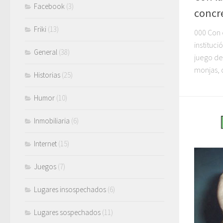
Facebook
(3)
concre
Friki
(13)
000 Con 
instituci
General
(38)
juego de
monjas, q
Historias
(25)
Humor
(10)
Inmobiliaria
(6)
Internet
(15)
Juegos
(7)
Lugares insospechados
(6)
Lugares sospechados
(11)