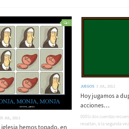
0
JUEGOS
3 JUL, 2012
Hoy jugamos a dup
acciones…
000Si dos cuerdas recuer
25 JUL, 2012
resaltan, si la segunda v
 iglesia hemos topado, en