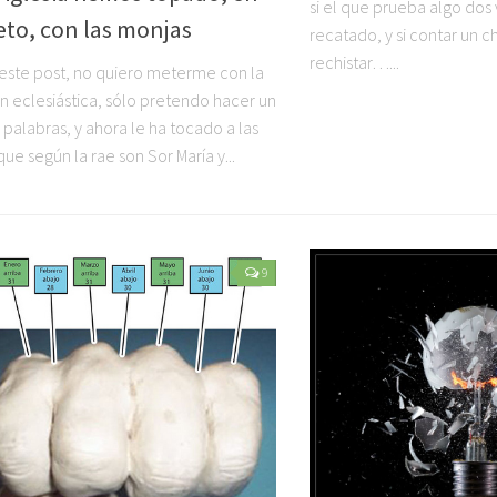
si el que prueba algo dos
to, con las monjas
recatado, y si contar un c
rechistar…...
este post, no quiero meterme con la
ón eclesiástica, sólo pretendo hacer un
 palabras, y ahora le ha tocado a las
ue según la rae son Sor María y...
9