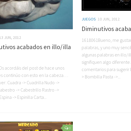
JUEGOS
10 JUN, 2012
Diminutivos acabad
13 JUN, 2012
1618061Bueno, me gustan
tivos acabados en illo/illa
palabras, y uno muy senci
algunas palabras en illo/i
signifiquen algo diferente.
s acordáis del post de hace unos
comentarios para sugerir 
es continúo con esto en la cabeza…
> Bombilla Pasta ->...
ver: Cuadra -> Cuadrilla Nudo ->
abestro -> Cabestrillo Rastro ->
Espina -> Espinilla Carta...
0