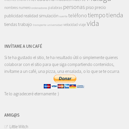
personas
piso
precio
nombres
numero
palabras
ordenadores
tienda
tiempo
teléfono
publicidad
realidad
simulación
suerte
vida
trabajo
tiendas
velocidad
viaje
transporte
universidad
INVÍTAME A UN CAFÉ
Si te ha gustado el sitio, te ha resultado útil o simplemente quieres
colaborar con el sitio para que siga compartiendo contenidos,
invítame a un café, una pizza, una ensalada, o lo que se te ocurra.
Te lo agradeceré eternamente :)
AMIG@S
Little Witch