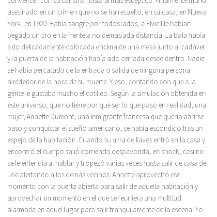
convencer con su carisma hasta al más escéptico. Finalmente murió
asesinado en un crimen que no se ha resuelto, en su casa, en Nueva
York, en 1920. Había sangre por todos lados, a Elwell le habían
pegado un tiro en la frente a no demasiada distancia. La bala había
sido delicadamente colocada encima de una mesa junto al cadáver
y la puerta de la habitación había sido cerrada desde dentro. Nadie
se había percatado de la entrada o salida de ninguna persona
alrededor de la hora de su muerte. Y eso, contando con que a la
gente le gustaba mucho el cotilleo. Según la simulación obtenida en
este universo, que no tiene por qué ser lo que pasó en realidad, una
mujer, Annette Dumont, una inmigrante francesa que quería abrirse
paso y conquistar el sueño americano, se había escondido tras un
espejo de la habitación. Cuando su ama de llaves entró en la casa y
encontró el cuerpo salió corriendo despavorida, en shock, casi no
se le entendía al hablar y tropezó varias veces hasta salir de casa de
Joe alertando a los demás vecinos. Annette aprovechó ese
momento con la puerta abierta para salir de aquella habitación y
aprovechar un momento en el que se reuniera una multitud
alarmada en aquel lugar para salir tranquilamente de la escena. Yo