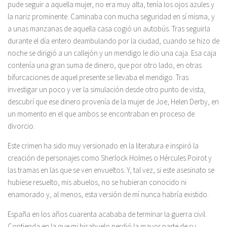
pude seguir a aquella mujer, no era muy alta, tenía los ojos azules y
la nariz prominente. Caminaba con mucha seguridad en sí misma, y
a unas manzanas de aquella casa cogió un autobús. Tras seguirla
durante el día entero deambulando por la ciudad, cuando se hizo de
noche se dirigió a un callejón y un mendigo le dio una caja. Esa caja
contenía una gran suma de dinero, que por otro lado, en otras
bifurcaciones de aquel presente se llevaba el mendigo. Tras
investigar un poco y ver la simulación desde otro punto de vista,
descubrí que ese dinero provenía de la mujer de Joe, Helen Derby, en
un momento en el que ambos se encontraban en proceso de
divorcio.
Este crimen ha sido muy versionado en la literatura e inspiró la
creación de personajes como Sherlock Holmes o Hércules Poirot y
las tramas en las que se ven envueltos. Y, tal vez, si este asesinato se
hubiese resuelto, mis abuelos, no se hubieran conocido ni
enamorado y, al menos, esta versión de mí nunca habría existido.
España en los años cuarenta acababa de terminar la guerra civil.
Contienda en la que mi bisabuelo perdió la mayor parte de su