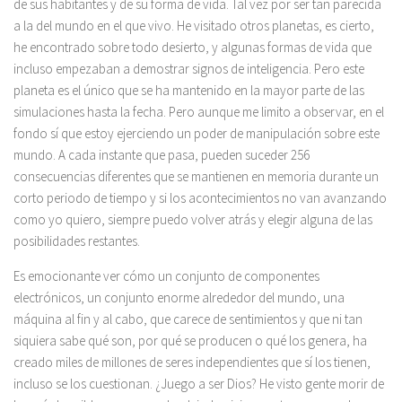
de sus habitantes y de su forma de vida. Tal vez por ser tan parecida
a la del mundo en el que vivo. He visitado otros planetas, es cierto,
he encontrado sobre todo desierto, y algunas formas de vida que
incluso empezaban a demostrar signos de inteligencia. Pero este
planeta es el único que se ha mantenido en la mayor parte de las
simulaciones hasta la fecha. Pero aunque me limito a observar, en el
fondo sí que estoy ejerciendo un poder de manipulación sobre este
mundo. A cada instante que pasa, pueden suceder 256
consecuencias diferentes que se mantienen en memoria durante un
corto periodo de tiempo y si los acontecimientos no van avanzando
como yo quiero, siempre puedo volver atrás y elegir alguna de las
posibilidades restantes.
Es emocionante ver cómo un conjunto de componentes
electrónicos, un conjunto enorme alrededor del mundo, una
máquina al fin y al cabo, que carece de sentimientos y que ni tan
siquiera sabe qué son, por qué se producen o qué los genera, ha
creado miles de millones de seres independientes que sí los tienen,
incluso se los cuestionan. ¿Juego a ser Dios? He visto gente morir de