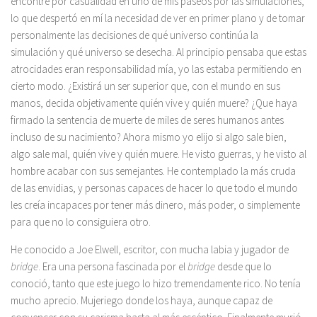
encontré por casualidad en uno de mis paseos por las simulaciones,
lo que despertó en mí la necesidad de ver en primer plano y de tomar
personalmente las decisiones de qué universo continúa la
simulación y qué universo se desecha. Al principio pensaba que estas
atrocidades eran responsabilidad mía, yo las estaba permitiendo en
cierto modo. ¿Existirá un ser superior que, con el mundo en sus
manos, decida objetivamente quién vive y quién muere? ¿Que haya
firmado la sentencia de muerte de miles de seres humanos antes
incluso de su nacimiento? Ahora mismo yo elijo si algo sale bien,
algo sale mal, quién vive y quién muere. He visto guerras, y he visto al
hombre acabar con sus semejantes. He contemplado la más cruda
de las envidias, y personas capaces de hacer lo que todo el mundo
les creía incapaces por tener más dinero, más poder, o simplemente
para que no lo consiguiera otro.
He conocido a Joe Elwell, escritor, con mucha labia y jugador de
bridge
. Era una persona fascinada por el
bridge
desde que lo
conoció, tanto que este juego lo hizo tremendamente rico. No tenía
mucho aprecio. Mujeriego donde los haya, aunque capaz de