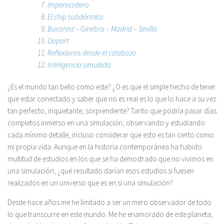
Imperecedero
El chip subdérmico
Bucarest – Ginebra – Madrid – Sevilla
Oopart
Reflexiones desde el calabozo
Inteligencia simulada
¿Es el mundo tan bello como este? ¿O es que el simple hecho de tener
que estar conectado y saber que no es real es lo que lo hace a su vez
tan perfecto, inquietante, sorprendente? Tanto que podría pasar días
completos inmerso en una simulación, observando y estudiando
cada mínimo detalle, incluso considerar que esto es tan cierto como
mi propia vida. Aunque en la historia contemporánea ha habido
multitud de estudios en los que se ha demostrado que no vivimos en
una simulación, ¿qué resultado darían esos estudios si fuesen
realizados en un universo que es en sí una simulación?
Desde hace años me he limitado a ser un mero observador de todo
lo que transcurre en este mundo. Me he enamorado de este planeta,