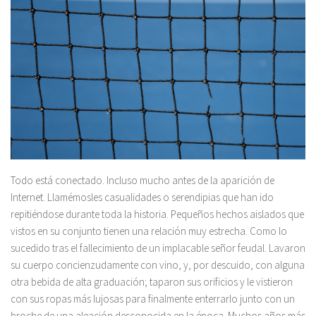
Todo está conectado. Incluso mucho antes de la aparición de
Internet. Llamémosles casualidades o serendipias que han ido
repitiéndose durante toda la historia. Pequeños hechos aislados que
vistos en su conjunto tienen una relación muy estrecha. Como lo
sucedido tras el fallecimiento de un implacable señor feudal. Lavaron
su cuerpo concienzudamente con vino, y, por descuido, con alguna
otra bebida de alta graduación; taparon sus orificios y le vistieron
con sus ropas más lujosas para finalmente enterrarlo junto con un
broche de una aleación desconocida en la época. Muchos años más