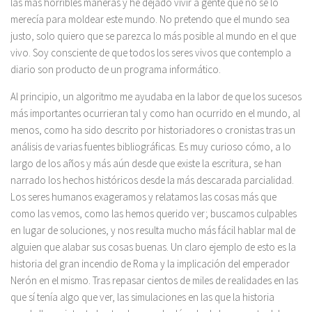
las más horribles maneras y he dejado vivir a gente que no se lo
merecía para moldear este mundo. No pretendo que el mundo sea
justo, solo quiero que se parezca lo más posible al mundo en el que
vivo. Soy consciente de que todos los seres vivos que contemplo a
diario son producto de un programa informático.
Al principio, un algoritmo me ayudaba en la labor de que los sucesos
más importantes ocurrieran tal y como han ocurrido en el mundo, al
menos, como ha sido descrito por historiadores o cronistas tras un
análisis de varias fuentes bibliográficas. Es muy curioso cómo, a lo
largo de los años y más aún desde que existe la escritura, se han
narrado los hechos históricos desde la más descarada parcialidad.
Los seres humanos exageramos y relatamos las cosas más que
como las vemos, como las hemos querido ver; buscamos culpables
en lugar de soluciones, y nos resulta mucho más fácil hablar mal de
alguien que alabar sus cosas buenas. Un claro ejemplo de esto es la
historia del gran incendio de Roma y la implicación del emperador
Nerón en el mismo. Tras repasar cientos de miles de realidades en las
que sí tenía algo que ver, las simulaciones en las que la historia