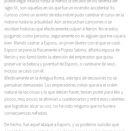
puede llegar intacta hasta al menos la década de los sesenta del
siglo XX, son aquellas en las que fue un incendio accidental. Es
curioso cómo un evento de esta índole pudo cambiar el curso de la
historia hasta la actualidad. Aún se escuchan canciones o se
escriben historias que efectivamente culpan a Nerón. No le estoy
juzgando como persona, seguramente no es alguien que me cayera
bien. Mandó castrar a Esporo, un joven liberto con el que se casó.
Esporo se parecía físicamente a Popea Sabina, difunta esposa de
Nerón y eso llamó tanto la atención del emperador que quiso
preservar la belleza y juventud de Esporo, o cambiarle de sexo,
incluso se casó con él.
Efectivamente en la Antigua Roma, este tipo de decisiones no se
pensaban demasiado. Los emperadores creían que era el orden
natural de las cosas y lo que debían hacer, tenían poder para ello y
pocos, muy pocos se atrevían a cuestionarlos y entre esos valientes
que lograban alzar su voz, no he visto ninguno que no tuviera
consecuencias nefastas.
De hecho, fue aquel ataque a Esporo, y su posterior suicidio que