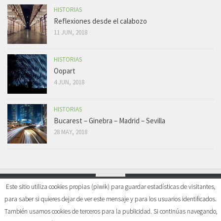
HISTORIAS
Reflexiones desde el calabozo
11 JUN, 2018
HISTORIAS
Oopart
4 JUN, 2018
HISTORIAS
Bucarest – Ginebra – Madrid – Sevilla
28 MAY, 2018
Este sitio utiliza cookies propias (piwik) para guardar estadísticas de visitantes,
para saber si quieres dejar de ver este mensaje y para los usuarios identificados.
Mi visión del mundo © 2026. All Rights Reserved.
También usamos cookies de terceros para la publicidad. Si continúas navegando,
Powered by
WordPress
. Theme by
Alx
.