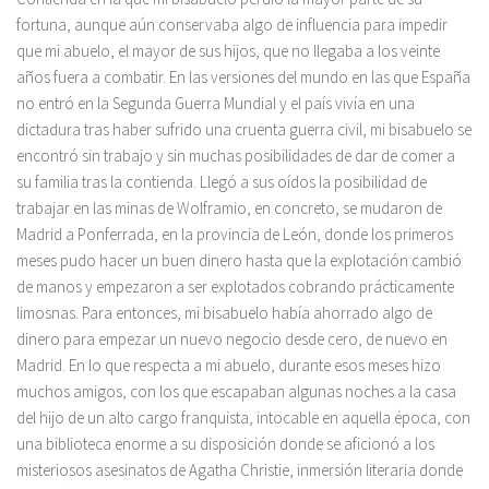
fortuna, aunque aún conservaba algo de influencia para impedir
que mi abuelo, el mayor de sus hijos, que no llegaba a los veinte
años fuera a combatir. En las versiones del mundo en las que España
no entró en la Segunda Guerra Mundial y el país vivía en una
dictadura tras haber sufrido una cruenta guerra civil, mi bisabuelo se
encontró sin trabajo y sin muchas posibilidades de dar de comer a
su familia tras la contienda. Llegó a sus oídos la posibilidad de
trabajar en las minas de Wolframio, en concreto, se mudaron de
Madrid a Ponferrada, en la provincia de León, donde los primeros
meses pudo hacer un buen dinero hasta que la explotación cambió
de manos y empezaron a ser explotados cobrando prácticamente
limosnas. Para entonces, mi bisabuelo había ahorrado algo de
dinero para empezar un nuevo negocio desde cero, de nuevo en
Madrid. En lo que respecta a mi abuelo, durante esos meses hizo
muchos amigos, con los que escapaban algunas noches a la casa
del hijo de un alto cargo franquista, intocable en aquella época, con
una biblioteca enorme a su disposición donde se aficionó a los
misteriosos asesinatos de Agatha Christie, inmersión literaria donde