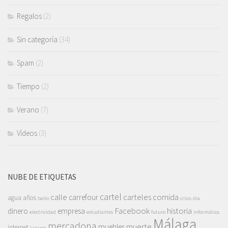
Regalos
(2)
Sin categoría
(34)
Spam
(2)
Tiempo
(2)
Verano
(7)
Vídeos
(3)
NUBE DE ETIQUETAS
cartel
calle
carteles
comida
carrefour
agua
años
baño
crisis
dia
Facebook
historia
dinero
empresa
electricidad
estudiantes
futuro
informática
Málaga
mercadona
muerte
muebles
internet
Linares