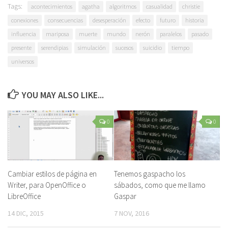
Tags:
acontecimientos
agatha
algoritmos
casualidad
christie
conexiones
consecuencias
desesperación
efecto
futuro
historia
influencia
mariposa
muerte
mundo
nerón
paralelos
pasado
presente
serendipias
simulación
sucesos
suicidio
tiempo
universos
YOU MAY ALSO LIKE...
0
0
Cambiar estilos de página en
Tenemos gaspacho los
Writer, para OpenOffice o
sábados, como que me llamo
LibreOffice
Gaspar
14 DIC, 2015
7 NOV, 2016