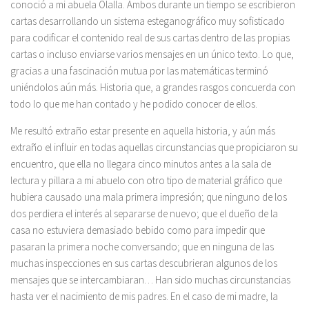
conoció a mi abuela Olalla. Ambos durante un tiempo se escribieron
cartas desarrollando un sistema esteganográfico muy sofisticado
para codificar el contenido real de sus cartas dentro de las propias
cartas o incluso enviarse varios mensajes en un único texto. Lo que,
gracias a una fascinación mutua por las matemáticas terminó
uniéndolos aún más. Historia que, a grandes rasgos concuerda con
todo lo que me han contado y he podido conocer de ellos.
Me resultó extraño estar presente en aquella historia, y aún más
extraño el influir en todas aquellas circunstancias que propiciaron su
encuentro, que ella no llegara cinco minutos antes a la sala de
lectura y pillara a mi abuelo con otro tipo de material gráfico que
hubiera causado una mala primera impresión; que ninguno de los
dos perdiera el interés al separarse de nuevo; que el dueño de la
casa no estuviera demasiado bebido como para impedir que
pasaran la primera noche conversando; que en ninguna de las
muchas inspecciones en sus cartas descubrieran algunos de los
mensajes que se intercambiaran… Han sido muchas circunstancias
hasta ver el nacimiento de mis padres. En el caso de mi madre, la