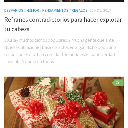
DESVARÍOS
/
HUMOR
/
PENSAMIENTOS
/
REGALOS
20 NOV, 2017
Refranes contradictorios para hacer explotar
tu cabeza
001Hay muchos dichos populares. Y mucha gente que ante
diversas situaciones basa sus actos en algún dicho popular o
refrán con el que han crecido. Tomando éste como verdad
absoluta. Y como en todos...
1