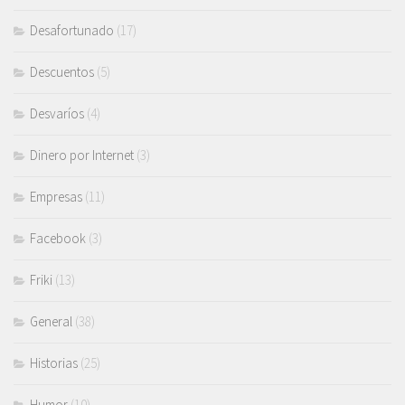
Desafortunado
(17)
Descuentos
(5)
Desvaríos
(4)
Dinero por Internet
(3)
Empresas
(11)
Facebook
(3)
Friki
(13)
General
(38)
Historias
(25)
Humor
(10)