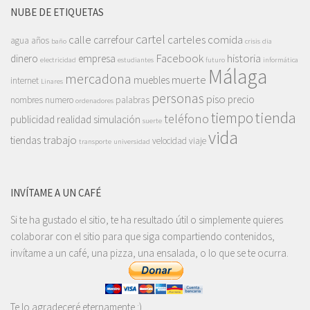
NUBE DE ETIQUETAS
cartel
calle
carteles
comida
carrefour
agua
años
baño
crisis
dia
Facebook
historia
dinero
empresa
electricidad
estudiantes
futuro
informática
Málaga
mercadona
muerte
muebles
internet
Linares
personas
piso
precio
nombres
numero
palabras
ordenadores
tienda
tiempo
teléfono
publicidad
realidad
simulación
suerte
vida
trabajo
tiendas
velocidad
viaje
transporte
universidad
INVÍTAME A UN CAFÉ
Si te ha gustado el sitio, te ha resultado útil o simplemente quieres
colaborar con el sitio para que siga compartiendo contenidos,
invítame a un café, una pizza, una ensalada, o lo que se te ocurra.
Te lo agradeceré eternamente :)