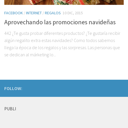
FACEBOOK
/
INTERNET
/
REGALOS
10 DIC, 2015
Aprovechando las promociones navideñas
442 ¿Te gusta probar diferentes productos? ¿Te gustaría recibir
algún regalito extra estas navidades? Como todos sabemos
llega la época de los regalos y las sorpresas. Las personas que
se dedican al márketing lo...
FOLLOW:
PUBLI