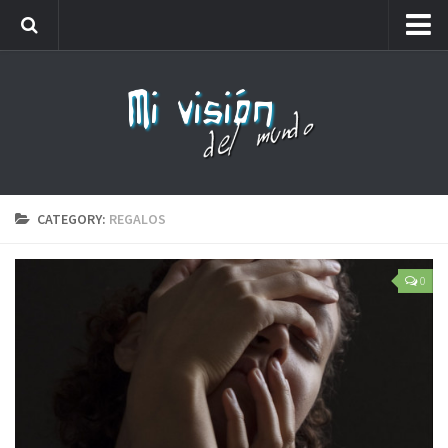
Me llamaréis analfabeto…
Webs amigas
Carteles
Friki
Lista de números de teléfono que no debes coger
CATEGORY:
REGALOS
0