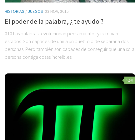
HISTORIAS
/
JUEGOS
23 NOV, 2015
El poder de la palabra, ¿ te ayudo ?
010 Las palabras revolucionan pensamientos y cambian
estados. Son capaces de unir a un pueblo o de separar a dos
personas. Pero también son capaces de conseguir que una sola
persona consiga cosas increíbles...
0