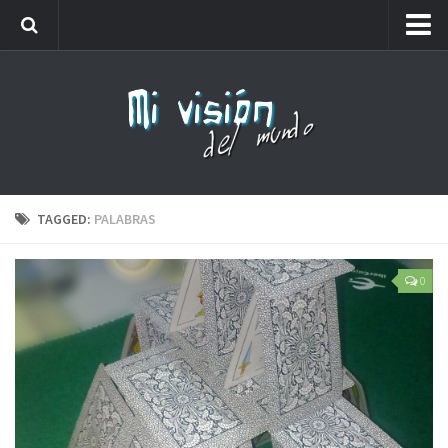
Me llamaréis analfabeto…
Webs amigas
Carteles
Friki
Lista de números de teléfono que no debes coger
TAGGED:
PALABRAS
0