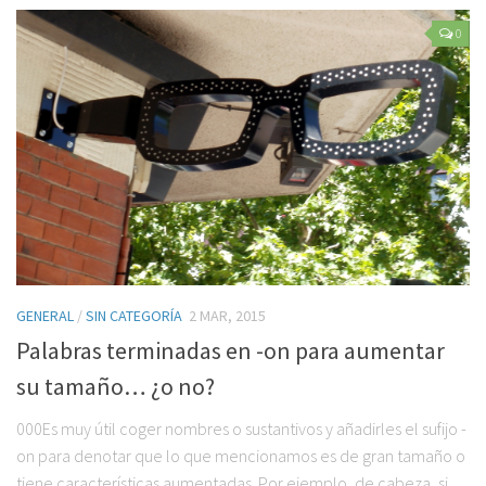
0
GENERAL
/
SIN CATEGORÍA
2 MAR, 2015
Palabras terminadas en -on para aumentar
su tamaño… ¿o no?
000Es muy útil coger nombres o sustantivos y añadirles el sufijo -
on para denotar que lo que mencionamos es de gran tamaño o
tiene características aumentadas. Por ejemplo, de cabeza, si