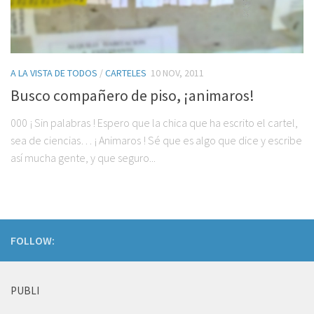
A LA VISTA DE TODOS
/
CARTELES
10 NOV, 2011
Busco compañero de piso, ¡animaros!
000 ¡ Sin palabras ! Espero que la chica que ha escrito el cartel,
sea de ciencias… ¡ Animaros ! Sé que es algo que dice y escribe
así mucha gente, y que seguro...
FOLLOW:
PUBLI