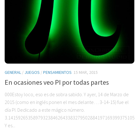
GENERAL
/
JUEGOS
/
PENSAMIENTOS
15 MAR, 2015
En ocasiones veo PI por todas partes
000Estoy loco, eso es de sobra sabido. Y ayer, 14 de Marzo de
2015 (como en inglés ponen el mes delante… 3-14-15) fue el
día PI. Dedicado a este mágico número.
3.1415926535897932384626433832795028841971693993751058
Y es...