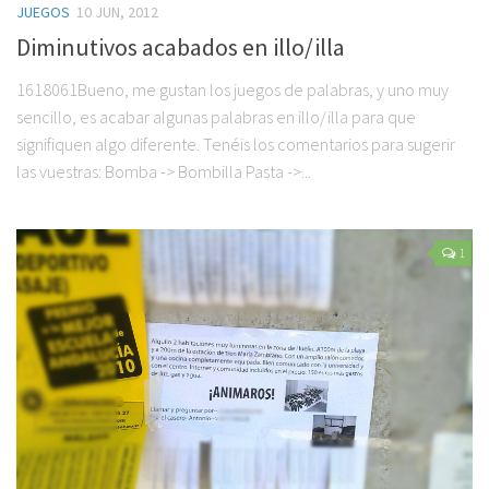
JUEGOS
10 JUN, 2012
Diminutivos acabados en illo/illa
1618061Bueno, me gustan los juegos de palabras, y uno muy
sencillo, es acabar algunas palabras en illo/illa para que
signifiquen algo diferente. Tenéis los comentarios para sugerir
las vuestras: Bomba -> Bombilla Pasta ->...
1