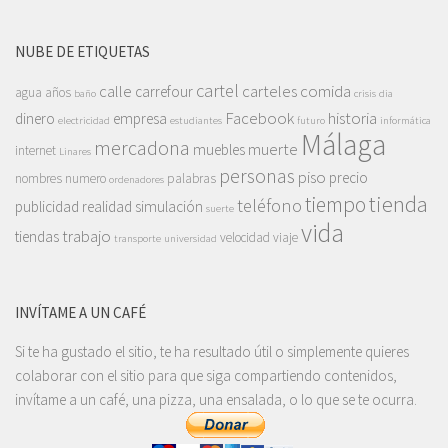
NUBE DE ETIQUETAS
cartel
calle
carteles
comida
carrefour
agua
años
baño
crisis
dia
Facebook
historia
dinero
empresa
electricidad
estudiantes
futuro
informática
Málaga
mercadona
muerte
muebles
internet
Linares
personas
piso
precio
nombres
numero
palabras
ordenadores
tienda
tiempo
teléfono
publicidad
realidad
simulación
suerte
vida
trabajo
tiendas
velocidad
viaje
transporte
universidad
INVÍTAME A UN CAFÉ
Si te ha gustado el sitio, te ha resultado útil o simplemente quieres
colaborar con el sitio para que siga compartiendo contenidos,
invítame a un café, una pizza, una ensalada, o lo que se te ocurra.