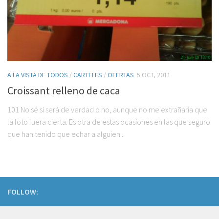
A LA VISTA DE TODOS
/
CARTELES
/
OFERTAS
5 OCT, 2011
Croissant relleno de caca
101 No sé si será de verdad o no, aunque no me extrañaría que
la foto fuera cierta. Es otra de estas ocasiones en las que seguro
que han tenido que echar a alguien...
FOLLOW: