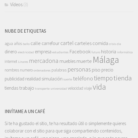
Vídeos
(3)
NUBE DE ETIQUETAS
cartel
calle
carteles
comida
carrefour
agua
años
baño
crisis
dia
Facebook
historia
dinero
empresa
electricidad
estudiantes
futuro
informática
Málaga
mercadona
muerte
muebles
internet
Linares
personas
piso
precio
nombres
numero
palabras
ordenadores
tienda
tiempo
teléfono
publicidad
realidad
simulación
suerte
vida
trabajo
tiendas
velocidad
viaje
transporte
universidad
INVÍTAME A UN CAFÉ
Si te ha gustado el sitio, te ha resultado útil o simplemente quieres
colaborar con el sitio para que siga compartiendo contenidos,