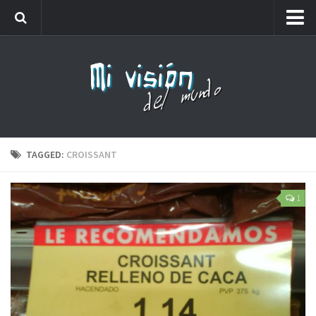
Me llamaréis analfabeto…
Webs amigas
Carteles
Friki
Lista de números de teléfono que no debes coger
TAGGED:
CROISSANT
1