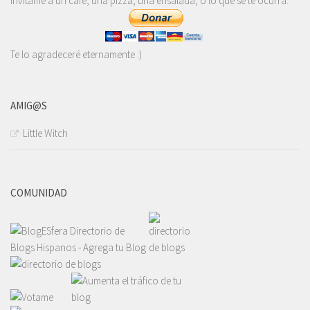
invítame a un café, una pizza, una ensalada, o lo que se te ocurra.
Te lo agradeceré eternamente :)
AMIG@S
Little Witch
COMUNIDAD