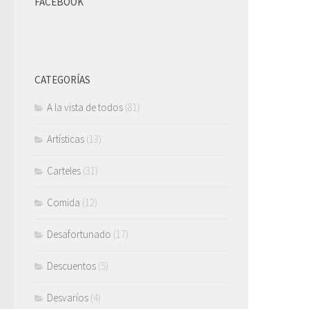
FACEBOOK
CATEGORÍAS
A la vista de todos
(81)
Artísticas
(13)
Carteles
(31)
Comida
(12)
Desafortunado
(17)
Descuentos
(5)
Desvaríos
(4)