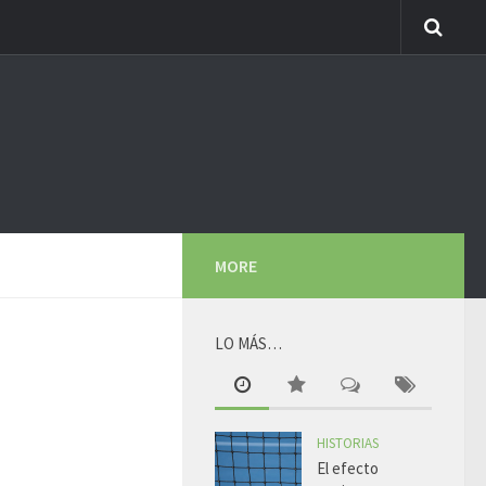
MORE
LO MÁS…
HISTORIAS
El efecto