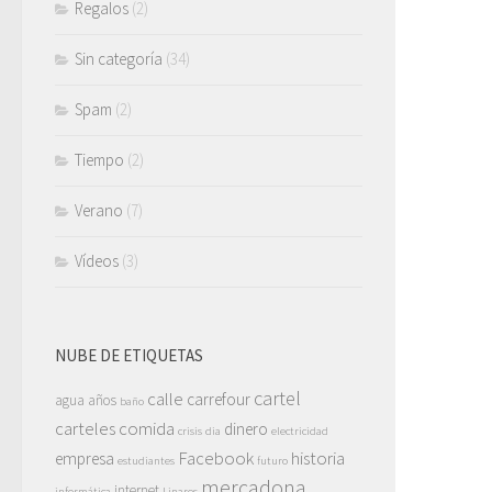
Regalos
(2)
Sin categoría
(34)
Spam
(2)
Tiempo
(2)
Verano
(7)
Vídeos
(3)
NUBE DE ETIQUETAS
cartel
calle
carrefour
agua
años
baño
carteles
comida
dinero
crisis
dia
electricidad
Facebook
historia
empresa
estudiantes
futuro
mercadona
internet
informática
Linares