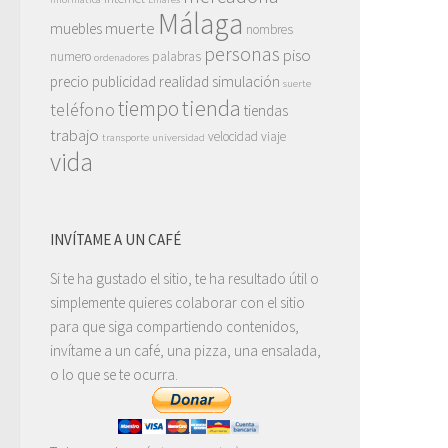
Málaga
muerte
muebles
nombres
personas
piso
numero
palabras
ordenadores
precio
publicidad
realidad
simulación
suerte
tienda
tiempo
teléfono
tiendas
trabajo
velocidad
viaje
transporte
universidad
vida
INVÍTAME A UN CAFÉ
Si te ha gustado el sitio, te ha resultado útil o
simplemente quieres colaborar con el sitio
para que siga compartiendo contenidos,
invítame a un café, una pizza, una ensalada,
o lo que se te ocurra.