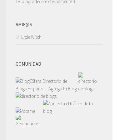
Te lo agradeceré eternamente :)
AMIG@S
Little Witch
COMUNIDAD