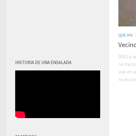
QUEJAS
Vecino
000 La v
HISTORIA DE UNA ENSALADA
no me lo
vivir en 
no es com