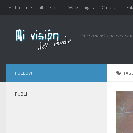
Me llamaréis analfabeto…
Webs amigas
Carteles
Frik
Un sitio donde compartir to
FOLLOW:
TAG
PUBLI