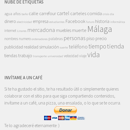
NUBE DE ETIQUETAS
cartel
calle
carteles
comida
carrefour
agua
años
baño
crisis
dia
Facebook
historia
dinero
empresa
electricidad
estudiantes
futuro
informática
Málaga
mercadona
muerte
muebles
internet
Linares
personas
piso
precio
nombres
numero
palabras
ordenadores
tienda
tiempo
teléfono
publicidad
realidad
simulación
suerte
vida
trabajo
tiendas
velocidad
viaje
transporte
universidad
INVÍTAME A UN CAFÉ
Si te ha gustado el sitio, te ha resultado útil o simplemente quieres
colaborar con el sitio para que siga compartiendo contenidos,
invítame a un café, una pizza, una ensalada, o lo que se te ocurra.
Te lo agradeceré eternamente :)