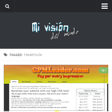
Me llamaréis analfabeto…
Webs amigas
Carteles
Friki
Lista de números de teléfono que no debes coger
TAGGED:
TRAMPOLÍN
0