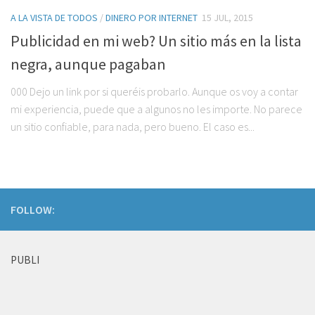
A LA VISTA DE TODOS
/
DINERO POR INTERNET
15 JUL, 2015
Publicidad en mi web? Un sitio más en la lista
negra, aunque pagaban
000 Dejo un link por si queréis probarlo. Aunque os voy a contar
mi experiencia, puede que a algunos no les importe. No parece
un sitio confiable, para nada, pero bueno. El caso es...
FOLLOW:
PUBLI