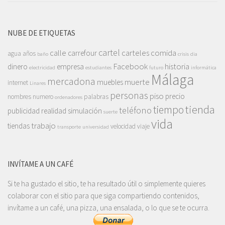
NUBE DE ETIQUETAS
cartel
calle
carteles
comida
carrefour
agua
años
baño
crisis
dia
Facebook
historia
dinero
empresa
electricidad
estudiantes
futuro
informática
Málaga
mercadona
muerte
muebles
internet
Linares
personas
piso
precio
nombres
numero
palabras
ordenadores
tienda
tiempo
teléfono
publicidad
realidad
simulación
suerte
vida
trabajo
tiendas
velocidad
viaje
transporte
universidad
INVÍTAME A UN CAFÉ
Si te ha gustado el sitio, te ha resultado útil o simplemente quieres
colaborar con el sitio para que siga compartiendo contenidos,
invítame a un café, una pizza, una ensalada, o lo que se te ocurra.