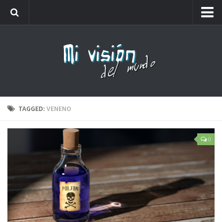
Me llamaréis analfabeto…
Webs amigas
Carteles
Friki
Lista de números de teléfono que no debes coger
TAGGED:
VENENO
0