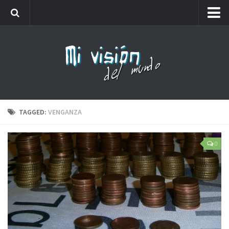
Me llamaréis analfabeto…
Webs amigas
Carteles
Friki
Lista de números de teléfono que no debes coger
TAGGED:
VENGANZA
0