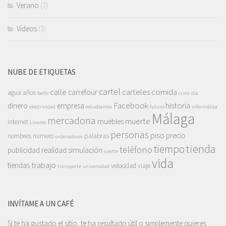
Verano
(7)
Vídeos
(3)
NUBE DE ETIQUETAS
cartel
calle
carteles
comida
carrefour
agua
años
baño
crisis
dia
Facebook
historia
dinero
empresa
electricidad
estudiantes
futuro
informática
Málaga
mercadona
muerte
muebles
internet
Linares
personas
piso
precio
nombres
numero
palabras
ordenadores
tienda
tiempo
teléfono
publicidad
realidad
simulación
suerte
vida
trabajo
tiendas
velocidad
viaje
transporte
universidad
INVÍTAME A UN CAFÉ
Si te ha gustado el sitio, te ha resultado útil o simplemente quieres