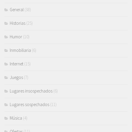
General
(38)
Historias
(25)
Humor
(10)
Inmobiliaria
(6)
Internet
(15)
Juegos
(7)
Lugares insospechados
(6)
Lugares sospechados
(11)
Música
(4)
Ofertas
(11)