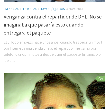
EMPRESAS
/
HISTORIAS
/
HUMOR
/
QUEJAS
5 NOV, 2015
Venganza contra el repartidor de DHL. No se
imaginaba que pasaría esto cuando
entregara el paquete
210 Todo empezó hace unos años, cuando tras pedir un móvil
por Internet a una tienda china, el repartidor me llamó por
teléfono unos minutos antes de traer el paquete. En principio
fue un...
5