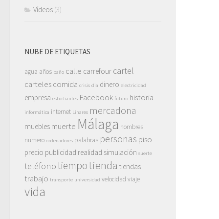
Vídeos
(3)
NUBE DE ETIQUETAS
cartel
calle
carrefour
agua
años
baño
carteles
comida
dinero
crisis
dia
electricidad
Facebook
historia
empresa
estudiantes
futuro
mercadona
internet
informática
Linares
Málaga
muerte
muebles
nombres
personas
piso
numero
palabras
ordenadores
precio
publicidad
realidad
simulación
suerte
tienda
tiempo
teléfono
tiendas
trabajo
velocidad
viaje
transporte
universidad
vida