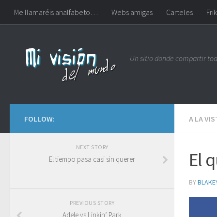
Me llamaréis analfabeto…
Webs amigas
Carteles
Frik
Un sitio donde compartir to
FOLLOW:
A LA VI
NEXT STORY
El 
El tiempo pasa casi sin querer
BY
BLAKE
PREVIOUS STORY
Adele vs Linkin’ Park