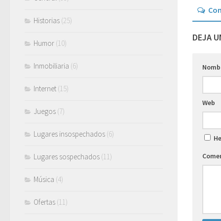
Co
Historias
(25)
DEJA U
Humor
(10)
Inmobiliaria
(6)
Nomb
Internet
(15)
Web
Juegos
(7)
Lugares insospechados
(6)
He
Comen
Lugares sospechados
(11)
Música
(4)
Ofertas
(11)