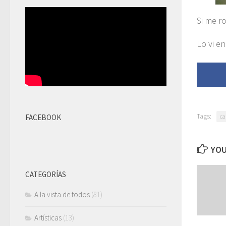
Si me r
Lo vi e
Tags:
ca
FACEBOOK
YOU
CATEGORÍAS
A la vista de todos
(81)
Artísticas
(13)