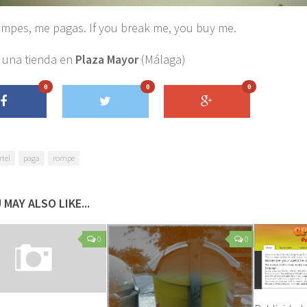
ompes, me pagas. If you break me, you buy me.
n una tienda en
Plaza Mayor
(Málaga)
0
0
0
rtel
paga
rompe
 MAY ALSO LIKE...
0
0