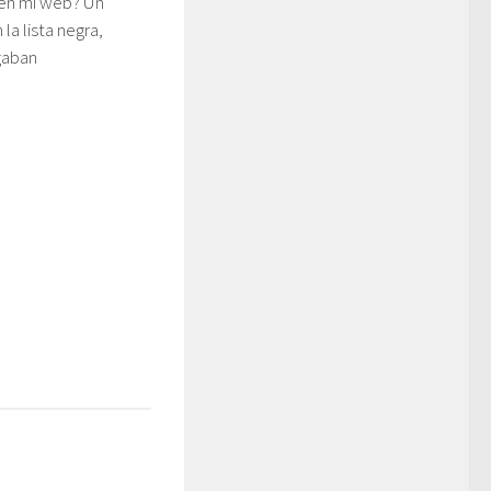
 en mi web? Un
 la lista negra,
gaban