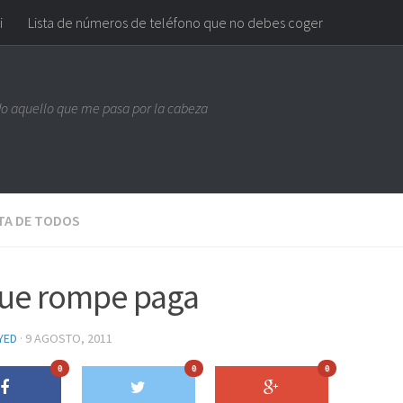
i
Lista de números de teléfono que no debes coger
do aquello que me pasa por la cabeza
STA DE TODOS
que rompe paga
YED
· 9 AGOSTO, 2011
0
0
0