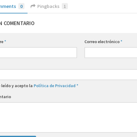
mments
0
Pingbacks
1
N COMENTARIO
re
*
Correo electrónico
*
 leído y acepto la
Política de Privacidad
*
tario