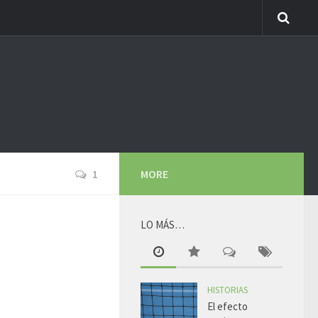
1
MORE
LO MÁS…
HISTORIAS
El efecto