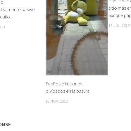
Publicidad
do
sitio más en
tivamente se vive
aunque pa
quilo
15 JUL, 2015
013
Sueños e ilusiones
olvidados en la basura
15 NOV, 2013
ONSE