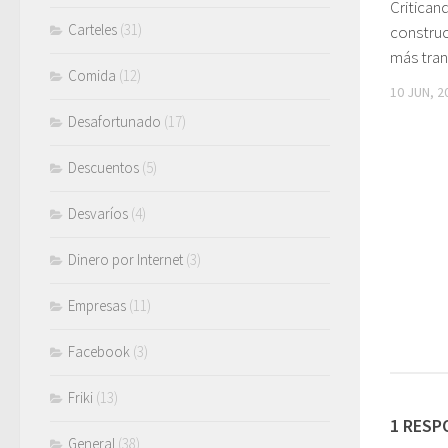
Critican
Carteles
(31)
construc
más tran
Comida
(12)
10 JUN, 2
Desafortunado
(17)
Descuentos
(5)
Desvaríos
(4)
Dinero por Internet
(3)
Empresas
(11)
Facebook
(3)
Friki
(13)
1 RESP
General
(38)