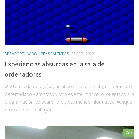
DESAFORTUNADO
/
PENSAMIENTOS
23 FEB, 2012
Experiencias absurdas en la sala de
ordenadores
000Tengo dos blogs (soy un abusón), uno es este, más gracioso,
desenfadado y amistoso y otro es este, más serio, orientado a la
programación, software libre y ese mundo informático. Aunque
en ocasiones confluyen,...
1