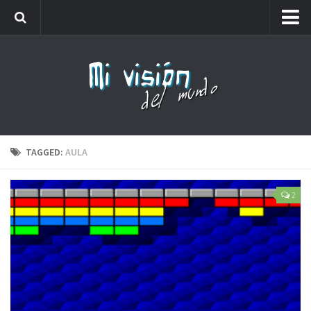
Me llamaréis analfabeto…
Webs amigas
Carteles
Friki
Lista de números de teléfono que no debes coger
TAGGED:
AULA
2