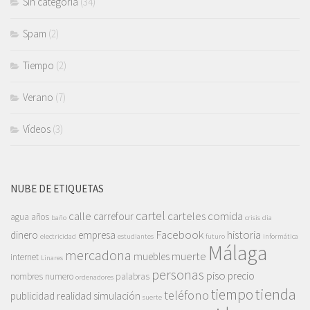
Sin categoría
(34)
Spam
(2)
Tiempo
(2)
Verano
(7)
Vídeos
(3)
NUBE DE ETIQUETAS
cartel
calle
carteles
comida
carrefour
agua
años
baño
crisis
dia
Facebook
historia
dinero
empresa
electricidad
estudiantes
futuro
informática
Málaga
mercadona
muerte
muebles
internet
Linares
personas
piso
precio
nombres
numero
palabras
ordenadores
tienda
tiempo
teléfono
publicidad
realidad
simulación
suerte