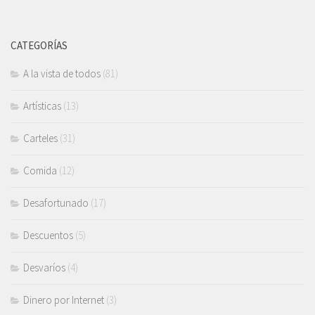
CATEGORÍAS
A la vista de todos
(81)
Artísticas
(13)
Carteles
(31)
Comida
(12)
Desafortunado
(17)
Descuentos
(5)
Desvaríos
(4)
Dinero por Internet
(3)