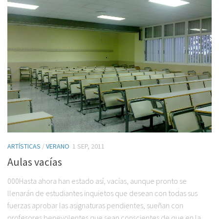
ARTÍSTICAS
/
VERANO
1 SEP, 2011
Aulas vacías
000Hasta ahora han estado así, vacías, aunque pronto se
llenarán de estudiantes inquietos que desean con todas sus
fuerzas aprobar las asignaturas pendientes, sueñan con
profesores benevolentes que sean conscientes de que en la...