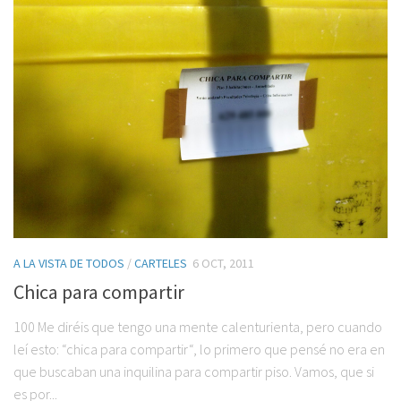
A LA VISTA DE TODOS
/
CARTELES
6 OCT, 2011
Chica para compartir
100 Me diréis que tengo una mente calenturienta, pero cuando
leí esto: “chica para compartir“, lo primero que pensé no era en
que buscaban una inquilina para compartir piso. Vamos, que si
es por...