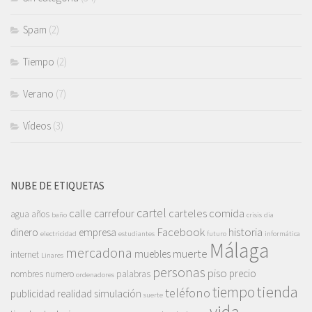
Spam
(2)
Tiempo
(2)
Verano
(7)
Vídeos
(3)
NUBE DE ETIQUETAS
cartel
calle
carteles
comida
carrefour
agua
años
baño
crisis
dia
Facebook
historia
dinero
empresa
electricidad
estudiantes
futuro
informática
Málaga
mercadona
muerte
muebles
internet
Linares
personas
piso
precio
nombres
numero
palabras
ordenadores
tienda
tiempo
teléfono
publicidad
realidad
simulación
suerte