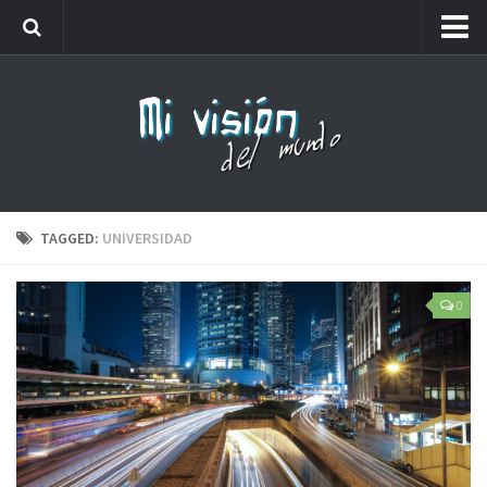
Me llamaréis analfabeto…
Webs amigas
Carteles
Friki
Lista de números de teléfono que no debes coger
TAGGED:
UNIVERSIDAD
0