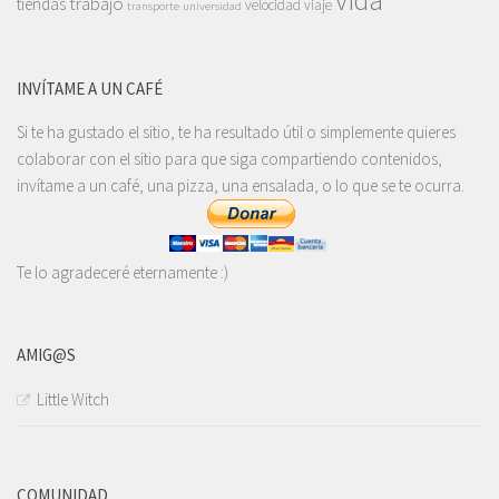
vida
trabajo
tiendas
velocidad
viaje
transporte
universidad
INVÍTAME A UN CAFÉ
Si te ha gustado el sitio, te ha resultado útil o simplemente quieres
colaborar con el sitio para que siga compartiendo contenidos,
invítame a un café, una pizza, una ensalada, o lo que se te ocurra.
Te lo agradeceré eternamente :)
AMIG@S
Little Witch
COMUNIDAD