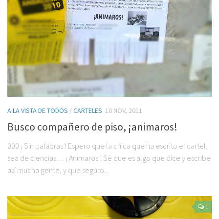
A LA VISTA DE TODOS
/
CARTELES
10 NOV, 2011
Busco compañero de piso, ¡animaros!
000 ¡ Sin palabras ! Espero que la chica que ha escrito el cartel,
sea de ciencias… ¡ Animaros ! Sé que es algo que dice y escribe
así mucha gente, y que seguro...
1