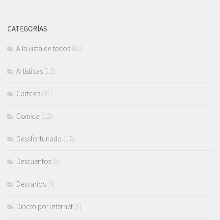
CATEGORÍAS
A la vista de todos
(81)
Artísticas
(13)
Carteles
(31)
Comida
(12)
Desafortunado
(17)
Descuentos
(5)
Desvaríos
(4)
Dinero por Internet
(3)