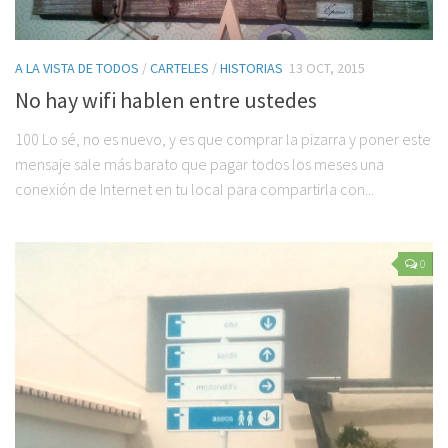
A LA VISTA DE TODOS
/
CARTELES
/
HISTORIAS
13 OCT, 2015
No hay wifi hablen entre ustedes
100 Lo sé, no es nuevo, y es que comprar la pizarra y poner este
mensaje sale más barato que pagar todos los meses una
conexión de Internet en tu local para compartirla con...
0