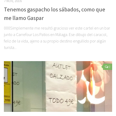
7 NOV, 2016
Tenemos gaspacho los sábados, como que
me llamo Gaspar
000Simplemente me resultó gracioso ver este cartel en un bar
junto a Carrefour Los Patios en Málaga. Ese dibujo del caracol,
feliz de la vida, ajeno a su propio destino engullido por algún
turista...
0