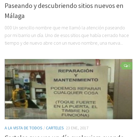
Paseando y descubriendo sitios nuevos en
Málaga
000 Un sencillo nombre que me llamó la atención paseando
por mi barrio un día. Uno de esos sitios que había cerrado hace
tiempo y de nuevo abre con un nuevo nombre, una nueva...
0
A LA VISTA DE TODOS
/
CARTELES
23 ENE, 2017