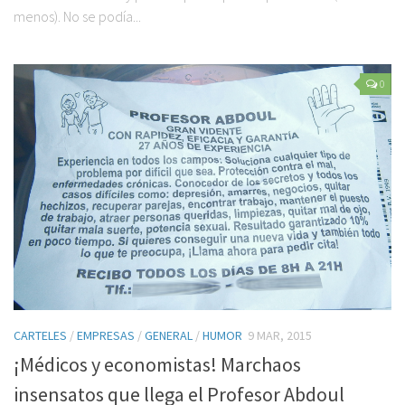
menos). No se podía...
0
CARTELES
/
EMPRESAS
/
GENERAL
/
HUMOR
9 MAR, 2015
¡Médicos y economistas! Marchaos
insensatos que llega el Profesor Abdoul