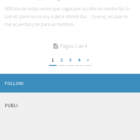
000Una de estas veces que vagas por la calle sin rumbo fijo (o
con él, pero no os voy a decir dónde iba… bueno, es que no
me acuerdo) y te para un hombre...
Página 1 de 4
1
2
3
4
»
FOLLOW:
PUBLI