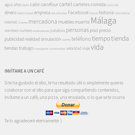
cartel
calle
carteles
comida
carrefour
agua
años
baño
crisis
dia
Facebook
historia
dinero
empresa
electricidad
estudiantes
futuro
informática
Málaga
mercadona
muerte
muebles
internet
Linares
personas
piso
precio
nombres
numero
palabras
ordenadores
tienda
tiempo
teléfono
publicidad
realidad
simulación
suerte
vida
trabajo
tiendas
velocidad
viaje
transporte
universidad
INVÍTAME A UN CAFÉ
Si te ha gustado el sitio, te ha resultado útil o simplemente quieres
colaborar con el sitio para que siga compartiendo contenidos,
invítame a un café, una pizza, una ensalada, o lo que se te ocurra.
Te lo agradeceré eternamente :)