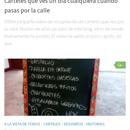
Carteles que ves un día cualquiera cuando
pasas por la calle
000Un pequeño vídeo de recopilación de carteles que veo por
la calle. Muchos de ellos sacados de este blog, otros de donde
buenamente he podido. El vídeo ha salido un poco rápido, así
que...
0
A LA VISTA DE TODOS
/
CARTELES
/
DESVARÍOS
/
HISTORIAS