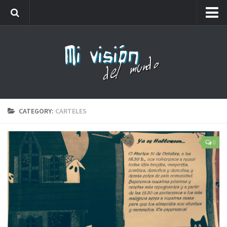
Me llamaréis analfabeto…
Webs amigas
Carteles
Friki
Lista de números de teléfono que no debes coger
CATEGORY:
CARTELES
0