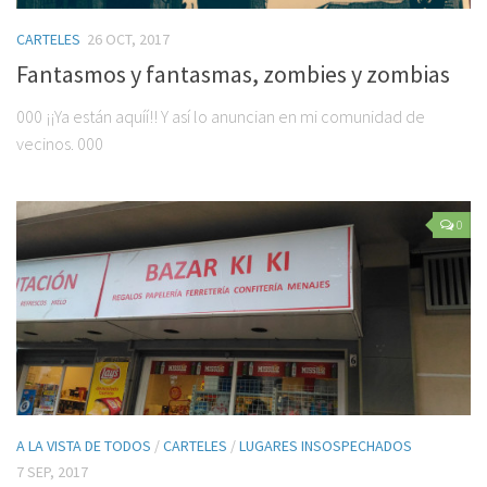
CARTELES
26 OCT, 2017
Fantasmos y fantasmas, zombies y zombias
000 ¡¡Ya están aquíí!! Y así lo anuncian en mi comunidad de
vecinos. 000
0
A LA VISTA DE TODOS
/
CARTELES
/
LUGARES INSOSPECHADOS
7 SEP, 2017