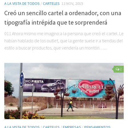
A LA VISTA DE TODOS
/
CARTELES
12 NOV, 2015
Creó un sencillo cartel a ordenador, con una
tipografía intrépida que te sorprenderá
011 Ahora mismo me imagino a la persona que creó el cartel. Le
habían hablado de los outlet, que la gente suele ir a tiendas del
estilo a buscar productos, que vendería un montón…...
2
A LA VISTA DE TODOS
/
CARTELES
/
EMPRESAS
/
PENSAMIENTOS