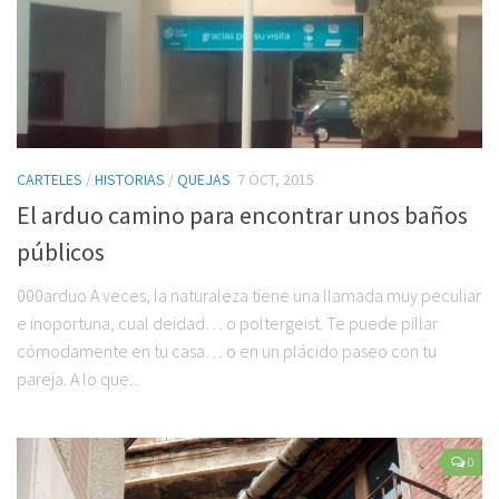
CARTELES
/
HISTORIAS
/
QUEJAS
7 OCT, 2015
El arduo camino para encontrar unos baños
públicos
000arduo A veces, la naturaleza tiene una llamada muy peculiar
e inoportuna, cual deidad… o poltergeist. Te puede pillar
cómodamente en tu casa… o en un plácido paseo con tu
pareja. A lo que...
0