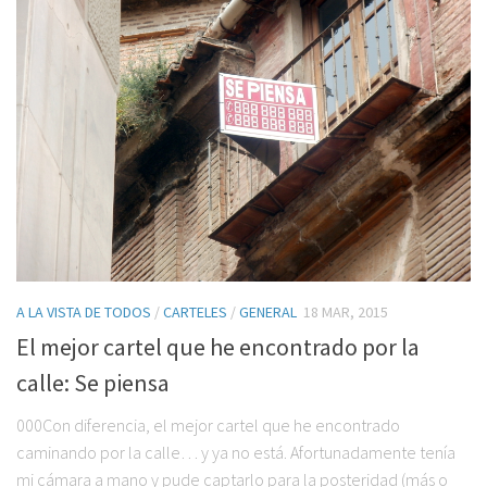
A LA VISTA DE TODOS
/
CARTELES
/
GENERAL
18 MAR, 2015
El mejor cartel que he encontrado por la
calle: Se piensa
000Con diferencia, el mejor cartel que he encontrado
caminando por la calle… y ya no está. Afortunadamente tenía
mi cámara a mano y pude captarlo para la posteridad (más o