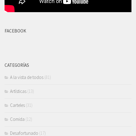
FACEBOOK
CATEGORÍAS
A la vista de todos
(81)
Artísticas
(13)
Carteles
(31)
Comida
(12)
Desafortunado
(17)