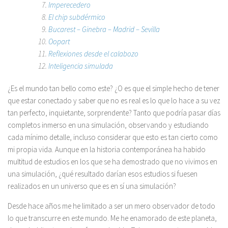
Imperecedero
El chip subdérmico
Bucarest – Ginebra – Madrid – Sevilla
Oopart
Reflexiones desde el calabozo
Inteligencia simulada
¿Es el mundo tan bello como este? ¿O es que el simple hecho de tener
que estar conectado y saber que no es real es lo que lo hace a su vez
tan perfecto, inquietante, sorprendente? Tanto que podría pasar días
completos inmerso en una simulación, observando y estudiando
cada mínimo detalle, incluso considerar que esto es tan cierto como
mi propia vida. Aunque en la historia contemporánea ha habido
multitud de estudios en los que se ha demostrado que no vivimos en
una simulación, ¿qué resultado darían esos estudios si fuesen
realizados en un universo que es en sí una simulación?
Desde hace años me he limitado a ser un mero observador de todo
lo que transcurre en este mundo. Me he enamorado de este planeta,