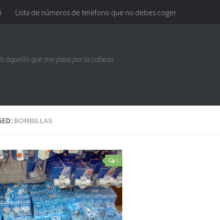
i
Lista de números de teléfono que no debes coger
do aquello que me pasa por la cabeza
GED:
BOMBILLAS
1