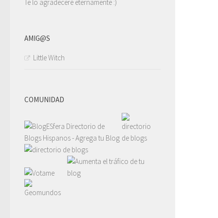
Te lo agradeceré eternamente :)
AMIG@S
Little Witch
COMUNIDAD