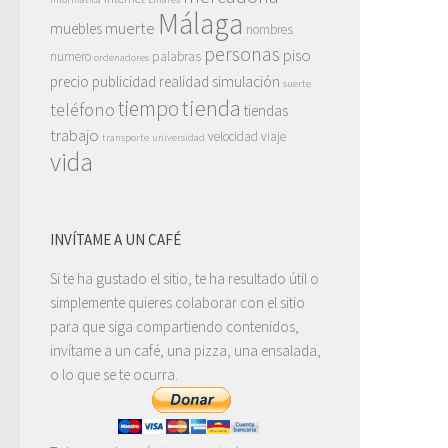
Málaga
muerte
muebles
nombres
personas
piso
numero
palabras
ordenadores
precio
publicidad
realidad
simulación
suerte
tienda
tiempo
teléfono
tiendas
trabajo
velocidad
viaje
transporte
universidad
vida
INVÍTAME A UN CAFÉ
Si te ha gustado el sitio, te ha resultado útil o
simplemente quieres colaborar con el sitio
para que siga compartiendo contenidos,
invítame a un café, una pizza, una ensalada,
o lo que se te ocurra.