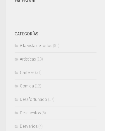
FACEBOOK
CATEGORÍAS
A la vista de todos
(81)
Artísticas
(13)
Carteles
(31)
Comida
(12)
Desafortunado
(17)
Descuentos
(5)
Desvaríos
(4)