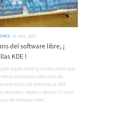
ORES
25 AGO, 2011
ans del software libre, ¡
las KDE !
quier bazar chino (y no tan chino) que
e tiene una buena colección de
s eléctricos de esta marca. KDE.
s, enchufes, triples y demás. Y como
rio de software libre...