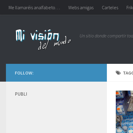
Me llamaréis analfabeto…
Webs amigas
Carteles
Frik
Un sitio donde compartir to
FOLLOW:
TAG
PUBLI