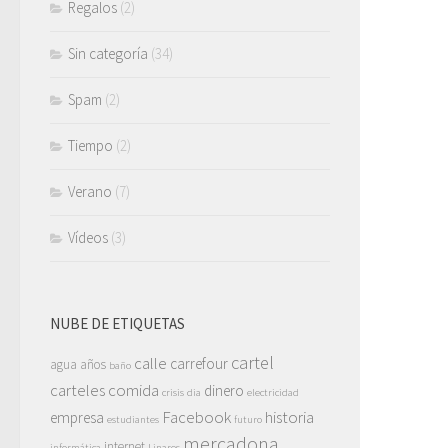
Regalos
(2)
Sin categoría
(34)
Spam
(2)
Tiempo
(2)
Verano
(7)
Vídeos
(3)
NUBE DE ETIQUETAS
cartel
calle
carrefour
agua
años
baño
carteles
comida
dinero
crisis
dia
electricidad
Facebook
historia
empresa
estudiantes
futuro
mercadona
internet
informática
Linares