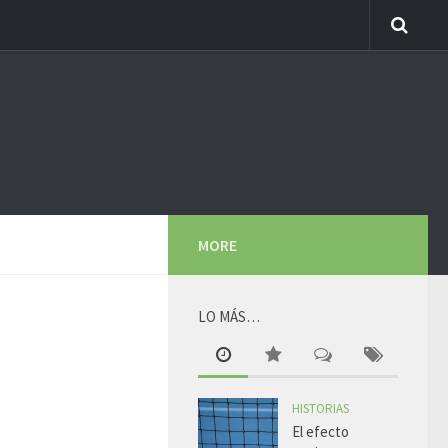
MORE
LO MÁS…
HISTORIAS
El efecto