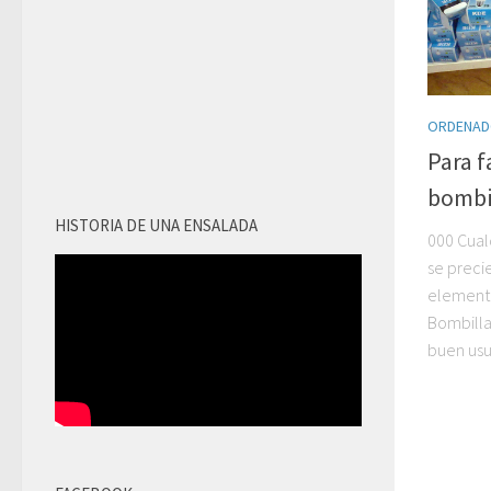
ORDENAD
Para f
bombil
HISTORIA DE UNA ENSALADA
000 Cual
se preci
elemento
Bombilla
buen usua