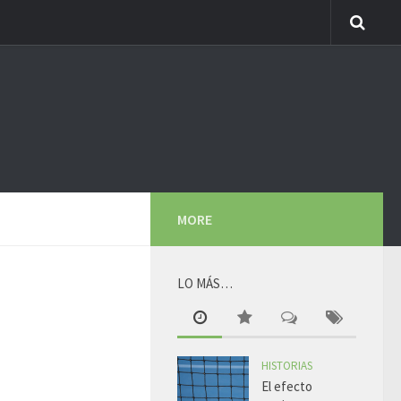
MORE
LO MÁS…
HISTORIAS
El efecto