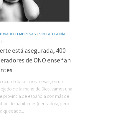
TUNADO
/
EMPRESAS
/
SIN CATEGORÍA
13
erte está asegurada, 400
peradores de ONO enseñan
entes
 ocurrió hace unos meses, en un
ejado de la mano de Dios, vamos una
de provincia de española con más de
llón de habitantes (censados), pero
a quedado...