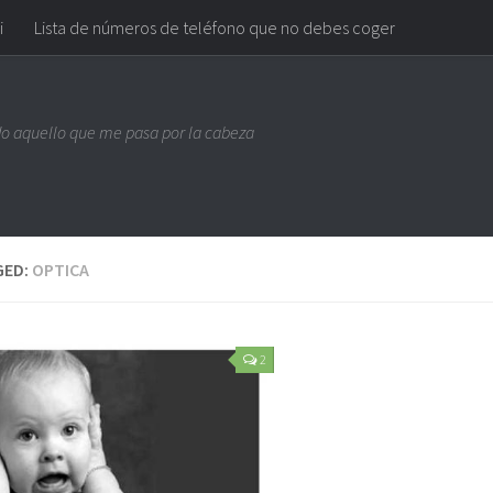
i
Lista de números de teléfono que no debes coger
do aquello que me pasa por la cabeza
GED:
OPTICA
2