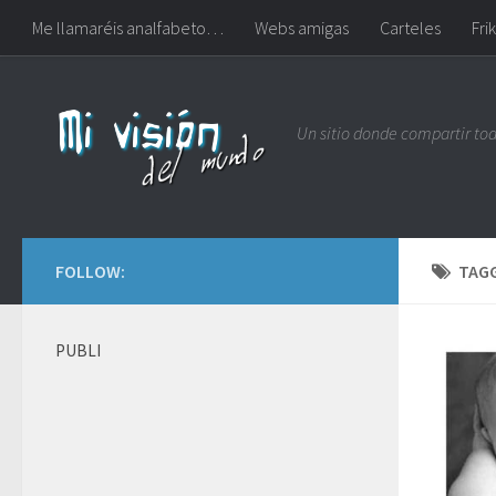
Me llamaréis analfabeto…
Webs amigas
Carteles
Frik
Un sitio donde compartir to
FOLLOW:
TAG
PUBLI