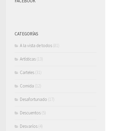
FACEBOOK
CATEGORÍAS
A la vista de todos
(81)
Artísticas
(13)
Carteles
(31)
Comida
(12)
Desafortunado
(17)
Descuentos
(5)
Desvaríos
(4)