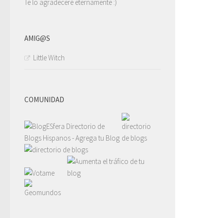
Te lo agradeceré eternamente :)
AMIG@S
Little Witch
COMUNIDAD