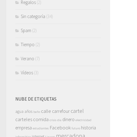
Regalos
(2)
Sin categoría
(34)
Spam
(2)
Tiempo
(2)
Verano
(7)
Vídeos
(3)
NUBE DE ETIQUETAS
cartel
calle
carrefour
agua
años
baño
carteles
comida
dinero
crisis
dia
electricidad
Facebook
historia
empresa
estudiantes
futuro
mercadona
internet
informática
Linares