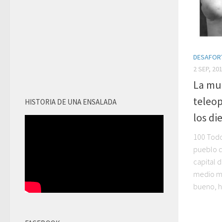
DESAFOR
2 SEP, 20
La mu
teleo
HISTORIA DE UNA ENSALADA
los di
100 Todo
pueblo d
capital 
medio mi
bueno, h