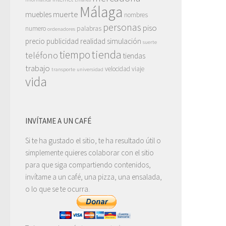
Málaga
muerte
muebles
nombres
personas
piso
numero
palabras
ordenadores
precio
publicidad
realidad
simulación
suerte
tienda
tiempo
teléfono
tiendas
trabajo
velocidad
viaje
transporte
universidad
vida
INVÍTAME A UN CAFÉ
Si te ha gustado el sitio, te ha resultado útil o
simplemente quieres colaborar con el sitio
para que siga compartiendo contenidos,
invítame a un café, una pizza, una ensalada,
o lo que se te ocurra.