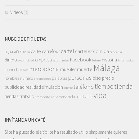
Vídeos
(3)
NUBE DE ETIQUETAS
cartel
calle
carteles
comida
carrefour
agua
años
baño
crisis
dia
Facebook
historia
dinero
empresa
electricidad
estudiantes
futuro
informática
Málaga
mercadona
muerte
muebles
internet
Linares
personas
piso
precio
nombres
numero
palabras
ordenadores
tienda
tiempo
teléfono
publicidad
realidad
simulación
suerte
vida
trabajo
tiendas
velocidad
viaje
transporte
universidad
INVÍTAME A UN CAFÉ
Si te ha gustado el sitio, te ha resultado útil o simplemente quieres