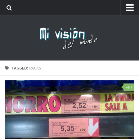
Me llamaréis analfabeto…
Webs amigas
Carteles
Friki
Lista de números de teléfono que no debes coger
TAGGED:
PACKS
1