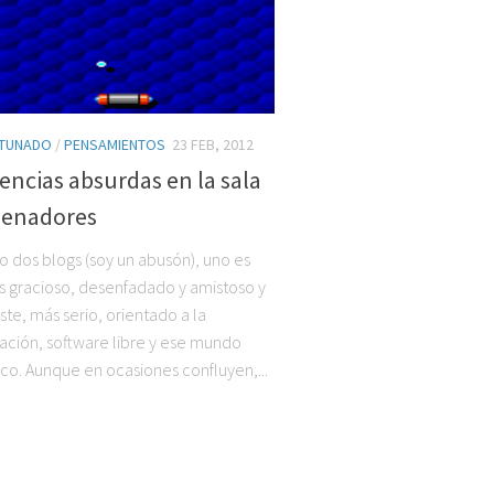
TUNADO
/
PENSAMIENTOS
23 FEB, 2012
encias absurdas en la sala
denadores
 dos blogs (soy un abusón), uno es
s gracioso, desenfadado y amistoso y
ste, más serio, orientado a la
ción, software libre y ese mundo
ico. Aunque en ocasiones confluyen,...