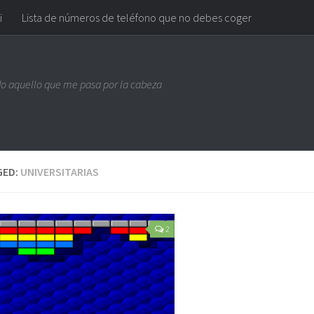
i
Lista de números de teléfono que no debes coger
do aquello que me pasa por la cabeza
GED:
UNIVERSITARIAS
2