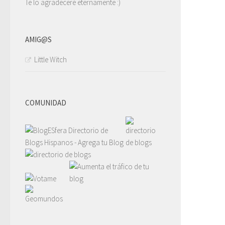
Te lo agradeceré eternamente :)
AMIG@S
Little Witch
COMUNIDAD