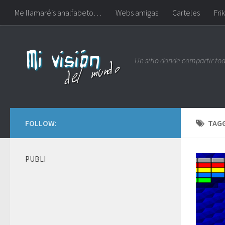
Me llamaréis analfabeto…
Webs amigas
Carteles
Frik
Un sitio donde compartir to
FOLLOW:
TAG
PUBLI