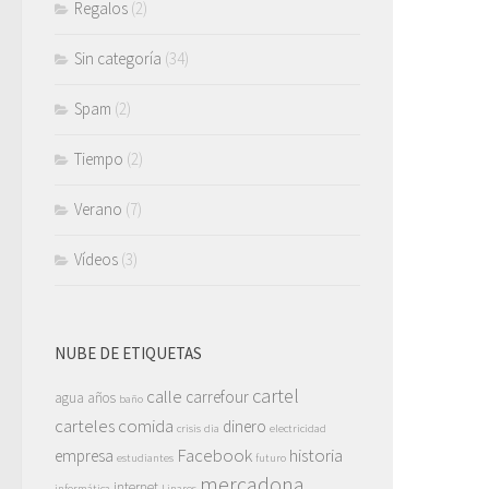
Regalos
(2)
Sin categoría
(34)
Spam
(2)
Tiempo
(2)
Verano
(7)
Vídeos
(3)
NUBE DE ETIQUETAS
cartel
calle
carrefour
agua
años
baño
carteles
comida
dinero
crisis
dia
electricidad
Facebook
historia
empresa
estudiantes
futuro
mercadona
internet
informática
Linares