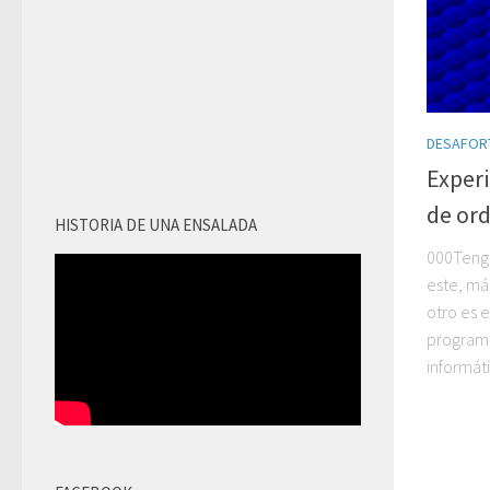
DESAFOR
Experi
de or
HISTORIA DE UNA ENSALADA
000Tengo
este, má
otro es e
programa
informát