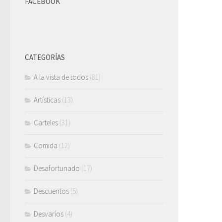
FACEBOOK
CATEGORÍAS
A la vista de todos
(81)
Artísticas
(13)
Carteles
(31)
Comida
(12)
Desafortunado
(17)
Descuentos
(5)
Desvaríos
(4)