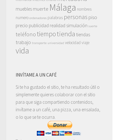
Málaga
muerte
muebles
nombres
personas
piso
numero
palabras
ordenadores
precio
publicidad
realidad
simulación
suerte
tienda
tiempo
teléfono
tiendas
trabajo
velocidad
viaje
transporte
universidad
vida
INVÍTAME A UN CAFÉ
Si te ha gustado el sitio, te ha resultado útil o
simplemente quieres colaborar con el sitio
para que siga compartiendo contenidos,
invítame a un café, una pizza, una ensalada,
o lo que se te ocurra.