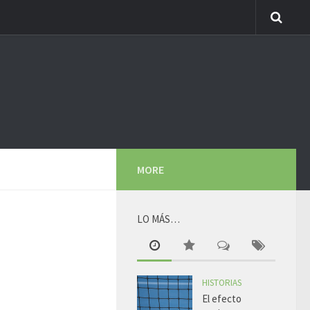
MORE
LO MÁS…
HISTORIAS
El efecto