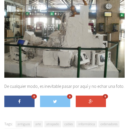
De cualquier modo, es inevitable pasar por aquí y no echar una foto.
0
0
0
Tags:
antiguos
arte
atrapado
cables
informática
ordenadores