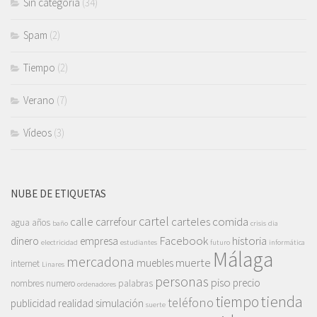
Sin categoría
(34)
Spam
(2)
Tiempo
(2)
Verano
(7)
Vídeos
(3)
NUBE DE ETIQUETAS
cartel
calle
carteles
comida
carrefour
agua
años
baño
crisis
dia
Facebook
historia
dinero
empresa
electricidad
estudiantes
futuro
informática
Málaga
mercadona
muerte
muebles
internet
Linares
personas
piso
precio
nombres
numero
palabras
ordenadores
tienda
tiempo
teléfono
publicidad
realidad
simulación
suerte