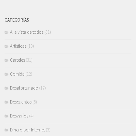
CATEGORÍAS
A la vista de todos
(81)
Artísticas
(13)
Carteles
(31)
Comida
(12)
Desafortunado
(17)
Descuentos
(5)
Desvaríos
(4)
Dinero por Internet
(3)