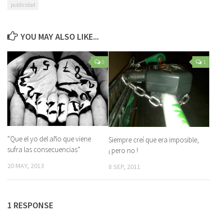
publicidad
YOU MAY ALSO LIKE...
0
1
“Que el yo del año que viene
Siempre creí que era imposible,
sufra las consecuencias”
¡ pero no !
20 MAY, 2013
8 SEP, 2011
1 RESPONSE