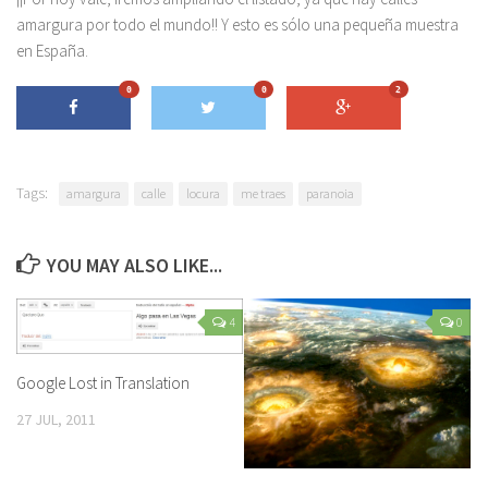
amargura por todo el mundo!! Y esto es sólo una pequeña muestra
en España.
0
0
2
Tags:
amargura
calle
locura
me traes
paranoia
YOU MAY ALSO LIKE...
4
0
Google Lost in Translation
27 JUL, 2011