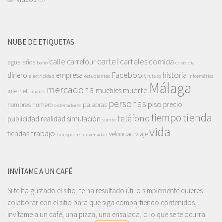
NUBE DE ETIQUETAS
cartel
calle
carteles
comida
carrefour
agua
años
baño
crisis
dia
Facebook
historia
dinero
empresa
electricidad
estudiantes
futuro
informática
Málaga
mercadona
muerte
muebles
internet
Linares
personas
piso
precio
nombres
numero
palabras
ordenadores
tienda
tiempo
teléfono
publicidad
realidad
simulación
suerte
vida
trabajo
tiendas
velocidad
viaje
transporte
universidad
INVÍTAME A UN CAFÉ
Si te ha gustado el sitio, te ha resultado útil o simplemente quieres
colaborar con el sitio para que siga compartiendo contenidos,
invítame a un café, una pizza, una ensalada, o lo que se te ocurra.