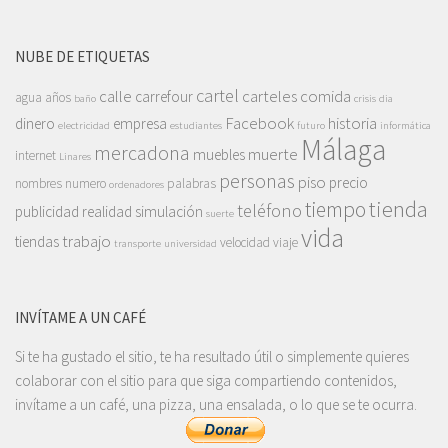
NUBE DE ETIQUETAS
cartel
calle
carteles
comida
carrefour
agua
años
baño
crisis
dia
Facebook
historia
dinero
empresa
electricidad
estudiantes
futuro
informática
Málaga
mercadona
muerte
muebles
internet
Linares
personas
piso
precio
nombres
numero
palabras
ordenadores
tienda
tiempo
teléfono
publicidad
realidad
simulación
suerte
vida
trabajo
tiendas
velocidad
viaje
transporte
universidad
INVÍTAME A UN CAFÉ
Si te ha gustado el sitio, te ha resultado útil o simplemente quieres
colaborar con el sitio para que siga compartiendo contenidos,
invítame a un café, una pizza, una ensalada, o lo que se te ocurra.