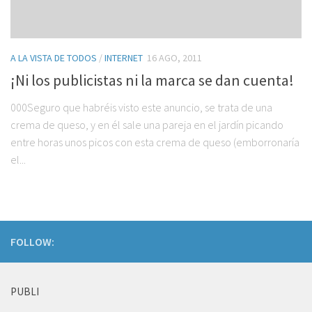
A LA VISTA DE TODOS
/
INTERNET
16 AGO, 2011
¡Ni los publicistas ni la marca se dan cuenta!
000Seguro que habréis visto este anuncio, se trata de una
crema de queso, y en él sale una pareja en el jardín picando
entre horas unos picos con esta crema de queso (emborronaría
el...
FOLLOW:
PUBLI