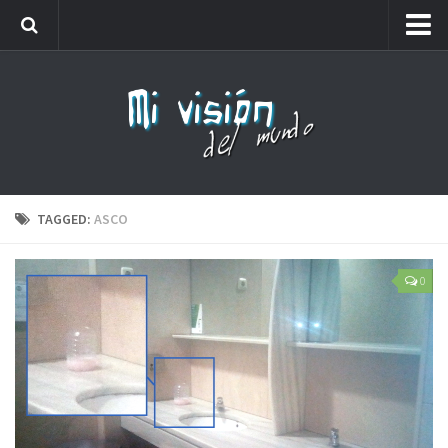
Me llamaréis analfabeto…
Webs amigas
Carteles
Friki
Lista de números de teléfono que no debes coger
TAGGED:
ASCO
0