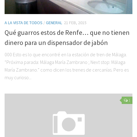
A LA VISTA DE TODOS
/
GENERAL
21 FEB, 2015
Qué guarros estos de Renfe… que no tienen
dinero para un dispensador de jabón
000 Esto es lo que encontré en la estación de tren de Málaga.
“Próxima parada: Málaga María Zambrano ; Next stop: Málaga
María Zambrano.” como dicen los trenes de cercanías. Pero es
muy curioso...
1