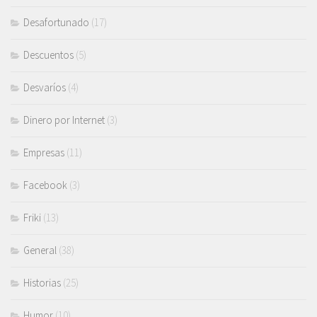
Desafortunado
(17)
Descuentos
(5)
Desvaríos
(4)
Dinero por Internet
(3)
Empresas
(11)
Facebook
(3)
Friki
(13)
General
(38)
Historias
(25)
Humor
(10)