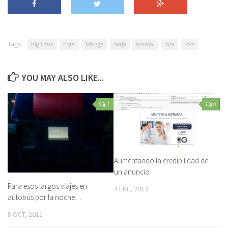
Tags:
frigiliana
hotel
Málaga
nerja
normal
rara
roca
YOU MAY ALSO LIKE...
1
0
Aumentando la credibilidad de
un anuncio
Para esos largos viajes en
4 ENE, 2013
autobús por la noche…
8 OCT, 2011