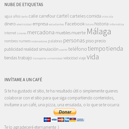
NUBE DE ETIQUETAS
cartel
calle
carteles
comida
carrefour
agua
años
baño
crisis
dia
Facebook
historia
dinero
empresa
electricidad
estudiantes
futuro
informática
Málaga
mercadona
muerte
muebles
internet
Linares
personas
piso
precio
nombres
numero
palabras
ordenadores
tienda
tiempo
teléfono
publicidad
realidad
simulación
suerte
vida
trabajo
tiendas
velocidad
viaje
transporte
universidad
INVÍTAME A UN CAFÉ
Si te ha gustado el sitio, te ha resultado útil o simplemente quieres
colaborar con el sitio para que siga compartiendo contenidos,
invítame a un café, una pizza, una ensalada, o lo que se te ocurra.
Te lo agradeceré eternamente :)