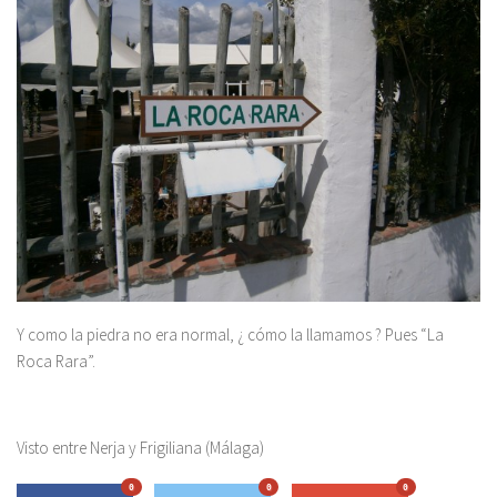
Y como la piedra no era normal, ¿ cómo la llamamos ? Pues “La
Roca Rara”.
Visto entre Nerja y Frigiliana (Málaga)
0
0
0