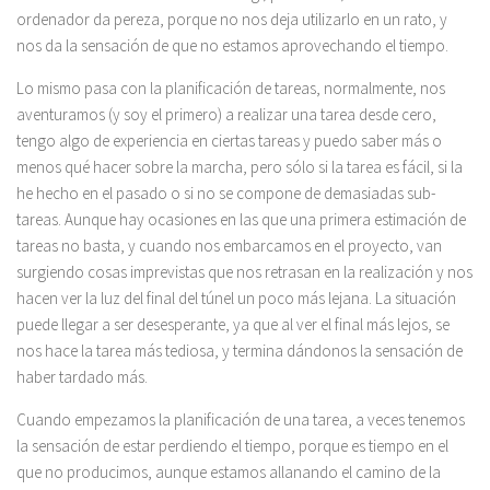
ordenador da pereza, porque no nos deja utilizarlo en un rato, y
nos da la sensación de que no estamos aprovechando el tiempo.
Lo mismo pasa con la planificación de tareas, normalmente, nos
aventuramos (y soy el primero) a realizar una tarea desde cero,
tengo algo de experiencia en ciertas tareas y puedo saber más o
menos qué hacer sobre la marcha, pero sólo si la tarea es fácil, si la
he hecho en el pasado o si no se compone de demasiadas sub-
tareas. Aunque hay ocasiones en las que una primera estimación de
tareas no basta, y cuando nos embarcamos en el proyecto, van
surgiendo cosas imprevistas que nos retrasan en la realización y nos
hacen ver la luz del final del túnel un poco más lejana. La situación
puede llegar a ser desesperante, ya que al ver el final más lejos, se
nos hace la tarea más tediosa, y termina dándonos la sensación de
haber tardado más.
Cuando empezamos la planificación de una tarea, a veces tenemos
la sensación de estar perdiendo el tiempo, porque es tiempo en el
que no producimos, aunque estamos allanando el camino de la