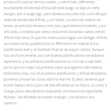
producción casi sin darnos cuenta, y sobre todo, definiendo
exactamente dónde está el final del túnel (luego se deja un cierto
margen, por si surge algo, pero tenemos una idea más concreta que
antes de dónde está el final), y por tanto, a la hora de realizar las
tareas, en principio tenemos más claro qué estamos haciendo, y por
otro lado, a medida que vamos realizando las tareas vamos viendo
el final más cerca, lo que nos motiva para seguir con energía. Al final,
una misma tarea, puede tardar un 40% menos en realizarse si la
planificamos bien y el resultado final ser de mayor calidad. Aunque
hay un inconveniente, para ser buenos planificadores necesitamos
experiencia, y las primeras planificaciones no nos van a salir bien,
por lo que a lo mejor las primeras veces que sigamos este sistema,
tardaremos más, nos ofuscaremos planificando y al final decidamos
ponernos a hacer las cosas sobre la marcha. Es decir, tenemos que
invertir tiempo ahora para ser más eficientes en un futuro, es como si
a largo plazo estuviéramos realizando otra tarea más importante
titulada: “ser eficientes en nuestro trabajo”, y tuviéramos dos
caminos: