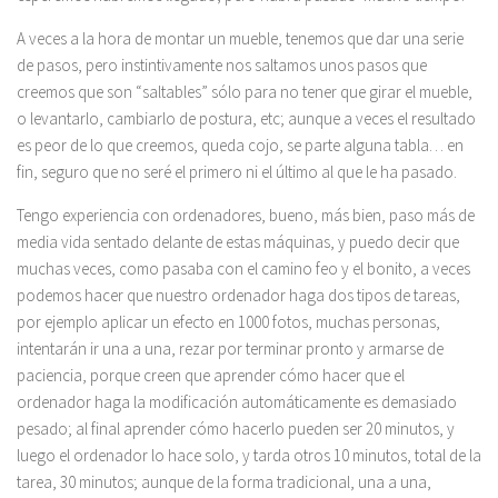
A veces a la hora de montar un mueble, tenemos que dar una serie
de pasos, pero instintivamente nos saltamos unos pasos que
creemos que son “saltables” sólo para no tener que girar el mueble,
o levantarlo, cambiarlo de postura, etc; aunque a veces el resultado
es peor de lo que creemos, queda cojo, se parte alguna tabla… en
fin, seguro que no seré el primero ni el último al que le ha pasado.
Tengo experiencia con ordenadores, bueno, más bien, paso más de
media vida sentado delante de estas máquinas, y puedo decir que
muchas veces, como pasaba con el camino feo y el bonito, a veces
podemos hacer que nuestro ordenador haga dos tipos de tareas,
por ejemplo aplicar un efecto en 1000 fotos, muchas personas,
intentarán ir una a una, rezar por terminar pronto y armarse de
paciencia, porque creen que aprender cómo hacer que el
ordenador haga la modificación automáticamente es demasiado
pesado; al final aprender cómo hacerlo pueden ser 20 minutos, y
luego el ordenador lo hace solo, y tarda otros 10 minutos, total de la
tarea, 30 minutos; aunque de la forma tradicional, una a una,