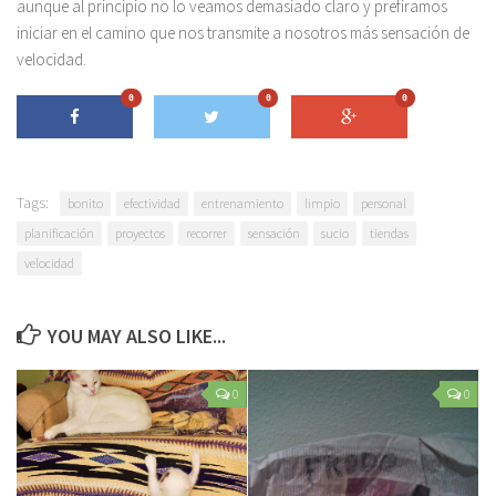
aunque al principio no lo veamos demasiado claro y prefiramos
iniciar en el camino que nos transmite a nosotros más sensación de
velocidad.
0
0
0
Tags:
bonito
efectividad
entrenamiento
limpio
personal
planificación
proyectos
recorrer
sensación
sucio
tiendas
velocidad
YOU MAY ALSO LIKE...
0
0