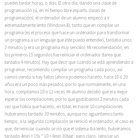
puedes tardar horas, o días. El otro día, dando una clase de
programación (sí, en mi tiempo libre imparto clases de
programación), el ordenador de un alumno empezó a ir
extremadamente lento (Windows 8), tanto que en compilar un
programa (es el proceso que hace un ordenador para transformar
un programa a un lenguaje que éste pueda entender), tardaba unos
2 minutos (y era un programa muy sencillo). Mi recomendación, en
los primeros 15 segundos fue reiniciar el ordenador (tarea que
tardaba 4 minutos). Hay que decir que cuando se está aprendiendo a
programar, recomiendo compilar un programa cada poco, así
vamos viendo si hay fallos (ahora podemos hacerlo, hace 10 ó 20
años era un poco más pesado), por lo que normalmente, en una
hora, compilamos 10 o 12 veces. Mi alumno decidió que era mejor
esperar las compilaciones, por lo que gastábamos 2 minutos cada
vez que había que hacerlo, en total, en hacer 10 compilaciones
hubiéramos tardado 20 minutos, aunque no aguantamos tanto
tiempo, a la segunda compilación se reinició el ordenador, el caso es
que, de reiniciar cuando se vio que el sistema iba lento, hubiéramos
tardado 4min + 15s * 10 = 6min 30seg ; pero claro, reiniciar un