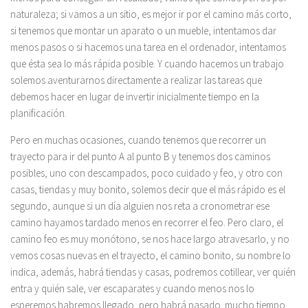
naturaleza; si vamos a un sitio, es mejor ir por el camino más corto,
si tenemos que montar un aparato o un mueble, intentamos dar
menos pasos o si hacemos una tarea en el ordenador, intentamos
que ésta sea lo más rápida posible. Y cuando hacemos un trabajo
solemos aventurarnos directamente a realizar las tareas que
debemos hacer en lugar de invertir inicialmente tiempo en la
planificación.
Pero en muchas ocasiones, cuando tenemos que recorrer un
trayecto para ir del punto A al punto B y tenemos dos caminos
posibles, uno con descampados, poco cuidado y feo, y otro con
casas, tiendas y muy bonito, solemos decir que el más rápido es el
segundo, aunque si un día alguien nos reta a cronometrar ese
camino hayamos tardado menos en recorrer el feo. Pero claro, el
camino feo es muy monótono, se nos hace largo atravesarlo, y no
vemos cosas nuevas en el trayecto, el camino bonito, su nombre lo
indica, además, habrá tiendas y casas, podremos cotillear, ver quién
entra y quién sale, ver escaparates y cuando menos nos lo
esperemos habremos llegado, pero habrá pasado mucho tiempo.