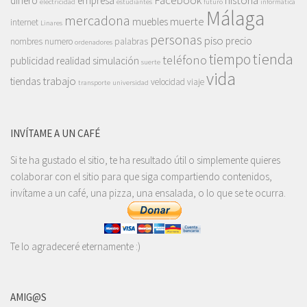
dinero
empresa
electricidad
estudiantes
futuro
informática
Málaga
mercadona
muerte
muebles
internet
Linares
personas
piso
precio
nombres
numero
palabras
ordenadores
tienda
tiempo
teléfono
publicidad
realidad
simulación
suerte
vida
trabajo
tiendas
velocidad
viaje
transporte
universidad
INVÍTAME A UN CAFÉ
Si te ha gustado el sitio, te ha resultado útil o simplemente quieres
colaborar con el sitio para que siga compartiendo contenidos,
invítame a un café, una pizza, una ensalada, o lo que se te ocurra.
Te lo agradeceré eternamente :)
AMIG@S