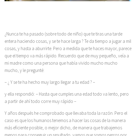
¿Nunca te ha pasado (sobre todo de niño) que te tiras una tarde
entera haciendo cosas, y se te hace larga ? Te da tiempo a jugar a mil
cosas, y hasta a aburrirte. Pero a medida que te haces mayor, parece
que el tiempo va más rápido. Recuerdo que de muy pequeño, veía a
mi madre como una persona que había vivido mucho mucho
mucho, y le pregunté:
– ¿ Y se te ha hecho muy largo llegar a tu edad ? –
y ella respondió: – Hasta que cumples una edad todo va lento, pero
a partir de ahí todo corre muy rápido –
Y años después he comprobado que llevaba toda la razón. Pero el
caso es que los humanos tenemos a hacer las cosas de la manera
más eficiente posible, o mejor dicho, de manera que trabajemos
menos para conseguir un resultado, vamos que somos perros por