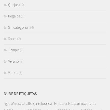
Quejas
(10)
Regalos
(2)
Sin categoría
(34)
Spam
(2)
Tiempo
(2)
Verano
(7)
Vídeos
(3)
NUBE DE ETIQUETAS
cartel
calle
carteles
comida
carrefour
agua
años
baño
crisis
dia
Facebook
historia