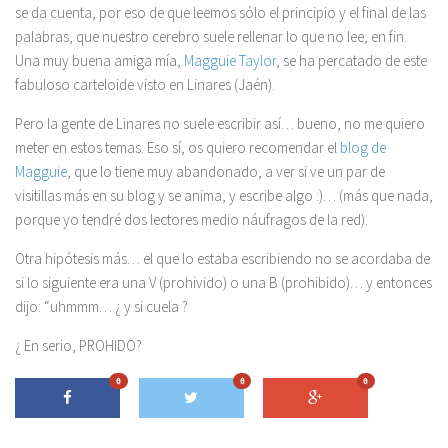
se da cuenta, por eso de que leemos sólo el principio y el final de las
palabras, que nuestro cerebro suele rellenar lo que no lee, en fin.
Una muy buena amiga mía,
Magguie Taylor
, se ha percatado de este
fabuloso carteloide visto en Linares (Jaén).
Pero la gente de Linares no suele escribir así… bueno, no me quiero
meter en estos temas. Eso sí, os quiero recomendar el
blog de
Magguie
, que lo tiene muy abandonado, a ver si ve un par de
visitillas más en su blog y se anima, y escribe algo :)… (más que nada,
porque yo tendré dos lectores medio náufragos de la red).
Otra hipótesis más… el que lo estaba escribiendo no se acordaba de
si lo siguiente era una V (prohivido) o una B (prohibido)… y entonces
dijo: “uhmmm… ¿ y si cuela ?
¿ En serio, PROHIDO?
0
0
0