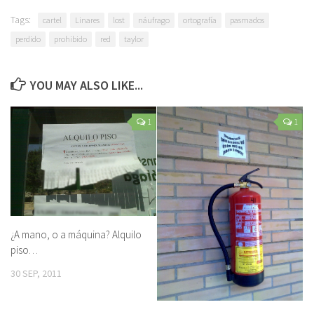
Tags:
cartel
Linares
lost
náufrago
ortografía
pasmados
perdido
prohibido
red
taylor
YOU MAY ALSO LIKE...
1
1
¿A mano, o a máquina? Alquilo
piso…
30 SEP, 2011