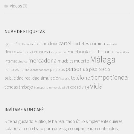
Vídeos
(3)
NUBE DE ETIQUETAS
cartel
calle
carteles
comida
carrefour
agua
años
baño
crisis
dia
Facebook
historia
dinero
empresa
electricidad
estudiantes
futuro
informática
Málaga
mercadona
muerte
muebles
internet
Linares
personas
piso
precio
nombres
numero
palabras
ordenadores
tienda
tiempo
teléfono
publicidad
realidad
simulación
suerte
vida
trabajo
tiendas
velocidad
viaje
transporte
universidad
INVÍTAME A UN CAFÉ
Si te ha gustado el sitio, te ha resultado útil o simplemente quieres
colaborar con el sitio para que siga compartiendo contenidos,