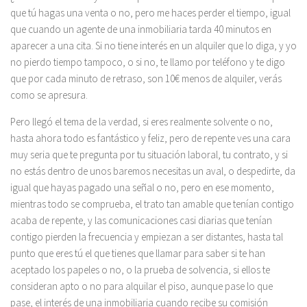
que tú hagas una venta o no, pero me haces perder el tiempo, igual
que cuando un agente de una inmobiliaria tarda 40 minutos en
aparecer a una cita. Si no tiene interés en un alquiler que lo diga, y yo
no pierdo tiempo tampoco, o si no, te llamo por teléfono y te digo
que por cada minuto de retraso, son 10€ menos de alquiler, verás
como se apresura.
Pero llegó el tema de la verdad, si eres realmente solvente o no,
hasta ahora todo es fantástico y feliz, pero de repente ves una cara
muy seria que te pregunta por tu situación laboral, tu contrato, y si
no estás dentro de unos baremos necesitas un aval, o despedirte, da
igual que hayas pagado una señal o no, pero en ese momento,
mientras todo se comprueba, el trato tan amable que tenían contigo
acaba de repente, y las comunicaciones casi diarias que tenían
contigo pierden la frecuencia y empiezan a ser distantes, hasta tal
punto que eres tú el que tienes que llamar para saber si te han
aceptado los papeles o no, o la prueba de solvencia, si ellos te
consideran apto o no para alquilar el piso, aunque pase lo que
pase, el interés de una inmobiliaria cuando recibe su comisión