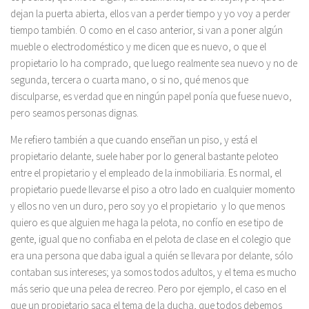
dejan la puerta abierta, ellos van a perder tiempo y yo voy a perder
tiempo también. O como en el caso anterior, si van a poner algún
mueble o electrodoméstico y me dicen que es nuevo, o que el
propietario lo ha comprado, que luego realmente sea nuevo y no de
segunda, tercera o cuarta mano, o si no, qué menos que
disculparse, es verdad que en ningún papel ponía que fuese nuevo,
pero seamos personas dignas.
Me refiero también a que cuando enseñan un piso, y está el
propietario delante, suele haber por lo general bastante peloteo
entre el propietario y el empleado de la inmobiliaria. Es normal, el
propietario puede llevarse el piso a otro lado en cualquier momento
y ellos no ven un duro, pero soy yo el propietario y lo que menos
quiero es que alguien me haga la pelota, no confío en ese tipo de
gente, igual que no confiaba en el pelota de clase en el colegio que
era una persona que daba igual a quién se llevara por delante, sólo
contaban sus intereses; ya somos todos adultos, y el tema es mucho
más serio que una pelea de recreo. Pero por ejemplo, el caso en el
que un propietario saca el tema de la ducha, que todos debemos