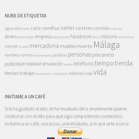
NUBE DE ETIQUETAS
cartel
calle
carteles
comida
carrefour
agua
años
baño
crisis
dia
Facebook
historia
dinero
empresa
electricidad
estudiantes
futuro
informática
Málaga
mercadona
muerte
muebles
internet
Linares
personas
piso
precio
nombres
numero
palabras
ordenadores
tienda
tiempo
teléfono
publicidad
realidad
simulación
suerte
vida
trabajo
tiendas
velocidad
viaje
transporte
universidad
INVÍTAME A UN CAFÉ
Si te ha gustado el sitio, te ha resultado útil o simplemente quieres
colaborar con el sitio para que siga compartiendo contenidos,
invítame a un café, una pizza, una ensalada, o lo que se te ocurra.