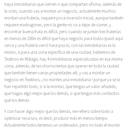
haya inmobiliarias que cierren o que compartan oficina, además de
la crisis, cuando vas a montar un negocio, actualmente muchos
montan una frutería, requiere poca inversión inicial, aunque también
requiere madrugones, pero la gente no va a dejar de comer, y
encontrar buena fruta es difícil, pero cuando se juntan tres fruterías
en menos de 200m es difícil que haya negocio para todos (pasó aquí
cerca y una frutería cerró hace poco), con las inmobiliarias es lo
mismo, si para una zona específica de una ciudad, hablemos de
Teatinos en Málaga, hay 4 inmobiliarias especializadas en esa misma
zona, además, de las chorrocientas que operan en toda la ciudad
que también tienen varias propiedades allí, y vas a montar un
negocio en Teatinos, ¡ no montes una inmobiliaria ! porque ya se lo
han repartido todo, o si la montas, que tengas un valor añadido,
que hagas algo mejor que los demás, o que tengas más contactos
que los demás.
Y con hacer algo mejor que los demás, me refiero sobre todo a
optimizar recursos, es decir, producir más en menos tiempo.
Actualmente todos tenemos un ordenador, pero no todo el mundo