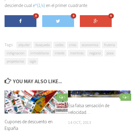
desciende cual
e^(1/x)
en el primer cuadrante.
0
0
0
Tags:
alquiler
busqueda
calles
crisis
economica
fruteria
indignacion
inmobiliaria
interés
mentiras
negocio
pisos
propietarios
sigle
YOU MAY ALSO LIKE...
5
0
Esa falsa sensación de
velocidad…
Cupones de descuento en
14 OCT, 2013
España