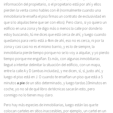
información del propietario, o el propietario está por ahí y ellos
pierden la venta como hables con él (normalmente cuando una
inmobiliaria te enseña el piso firmas un contrato de exclusividad en
que si lo alquilas tiene que ser con ellos). Pero claro, si yo quiero un
edificio en una zona y te digo más o menos la calle por donde lo
estoy buscando, tú me dices que está cerca de ahí, y luego cuando
quedamos para verlo está a 4km de ahí, eso no es cerca, ni por la
zona y casi casi no es el mismo barrio, y es lo de siempre, la
inmobiliaria pierde tiempo porque no se lo voy a alquilar, y yo pierdo
tiempo porque me engañan. Es más, con algunas inmobiliarias
llegué a intentar delimitar la situación del edificio, con un mapa,
entre la calle A y D (ambas incluidas), y me dicen, sí, sí, justo ahí, y
luego el piso está en J. O cuando te enseñan un piso que está a 5
minutos
a pie
de un sitio determinado, y luego tardas 10minutos en
coche, yo no sé de qué libro de técnicas sacarán esto, pero
conmigo no lo tienen muy claro.
Pero hay más especies de inmobiliarias, luego están las que te
colocan carteles en sitios inaccesibles, por ejemplo, un cartel en un