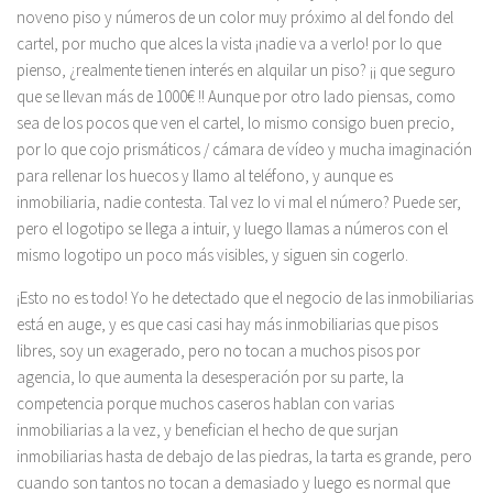
noveno piso y números de un color muy próximo al del fondo del
cartel, por mucho que alces la vista ¡nadie va a verlo! por lo que
pienso, ¿realmente tienen interés en alquilar un piso? ¡¡ que seguro
que se llevan más de 1000€ !! Aunque por otro lado piensas, como
sea de los pocos que ven el cartel, lo mismo consigo buen precio,
por lo que cojo prismáticos / cámara de vídeo y mucha imaginación
para rellenar los huecos y llamo al teléfono, y aunque es
inmobiliaria, nadie contesta. Tal vez lo vi mal el número? Puede ser,
pero el logotipo se llega a intuir, y luego llamas a números con el
mismo logotipo un poco más visibles, y siguen sin cogerlo.
¡Esto no es todo! Yo he detectado que el negocio de las inmobiliarias
está en auge, y es que casi casi hay más inmobiliarias que pisos
libres, soy un exagerado, pero no tocan a muchos pisos por
agencia, lo que aumenta la desesperación por su parte, la
competencia porque muchos caseros hablan con varias
inmobiliarias a la vez, y benefician el hecho de que surjan
inmobiliarias hasta de debajo de las piedras, la tarta es grande, pero
cuando son tantos no tocan a demasiado y luego es normal que