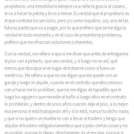
propietario, una inmobiliaria siempre va a reírle la gracia al casero,
le va a hacer la pelota y le va a mimar. Es verdad que el propietario es
el que contrata los servicios, pero yo como inquilino, soy una de las
futuras partes que va a pagar, por lo que prefiero que se me diga la
verdad en todo momento y en el caso de presentarse problemas,
prefiero que me ofrezcan soluciones coherentes.
Con la verdad, me refiero a que si me dicen que antes de entregarme
el piso van a pintarlo, que sea verdad, y si luego no es así, qué
menos que disculparse en lugar de tratarme como si fuera un
mentiroso. Me refiero a que no me digan que me quede con un
garaje y luego lo alquile, cuando en el contrato que ellos mismos
van a hacer me lo prohíben, que no me digan de tapadillo que le
haga los agujeros que necesite al baño si luego ellos en el contrato
lo prohibirán, y dentro de unos años cuando deje el piso, a lo mejor
esa persona ni está trabajando ahí y si lo está, nunca ha dicho nada;
y que si no quiero un mueble lo van a llevar al trastero y tengo que
alquilar el trastero obligatoriamente,o que si pido ciertas cosas y no
es posible, que me lo digan, directamente, lo sé encajar, porque si