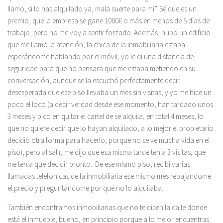
llamo, si lo has alquilado ya, mala suerte para mi”. Sé que es un
premio, que la empresa se gane 1000€ o más en menos de 5 días de
trabajo, pero no me voy a sentir forzado. Además, hubo un edificio
que me llamó la atención, la chica de la inmobiliaria estaba
esperándome hablando por el móvil, yo le di una distancia de
seguridad para que no pensara que me estaba metiendo en su
conversación, aunque se la escuchó perfectamente decir
desesperada que ese piso llevaba un mes sin visitas, y yo me hice un
poco el loco (a decir verdad desde ese momento, han tardado unos
3 meses y pico en quitar el cartel de se alquila, en total 4 meses, lo
que no quiere decir que lo hayan alquilado, a lo mejor el propietario
decidió otra forma para hacerlo, porque no se ve mucha vida en el
piso), pero al salir, me dijo que esa misma tarde tenía 3 visitas, que
me tenía que decidir pronto. De ese mismo piso, recibí varias
llamadas telefónicas de la inmobiliaria ese mismo mes rebajándome
el precio y preguntándome por qué no lo alquilaba.
También encontramos inmobiliarias que no te dicen la calle donde
está el inmueble, bueno, en principio porque a lo mejor encuentras