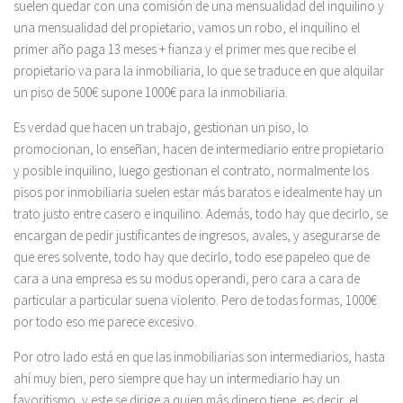
suelen quedar con una comisión de una mensualidad del inquilino y
una mensualidad del propietario, vamos un robo, el inquilino el
primer año paga 13 meses + fianza y el primer mes que recibe el
propietario va para la inmobiliaria, lo que se traduce en que alquilar
un piso de 500€ supone 1000€ para la inmobiliaria.
Es verdad que hacen un trabajo, gestionan un piso, lo
promocionan, lo enseñan, hacen de intermediario entre propietario
y posible inquilino, luego gestionan el contrato, normalmente los
pisos por inmobiliaria suelen estar más baratos e idealmente hay un
trato justo entre casero e inquilino. Además, todo hay que decirlo, se
encargan de pedir justificantes de ingresos, avales, y asegurarse de
que eres solvente, todo hay que decirlo, todo ese papeleo que de
cara a una empresa es su modus operandi, pero cara a cara de
particular a particular suena violento. Pero de todas formas, 1000€
por todo eso me parece excesivo.
Por otro lado está en que las inmobiliarias son intermediarios, hasta
ahí muy bien, pero siempre que hay un intermediario hay un
favoritismo, y este se dirige a quien más dinero tiene, es decir, el