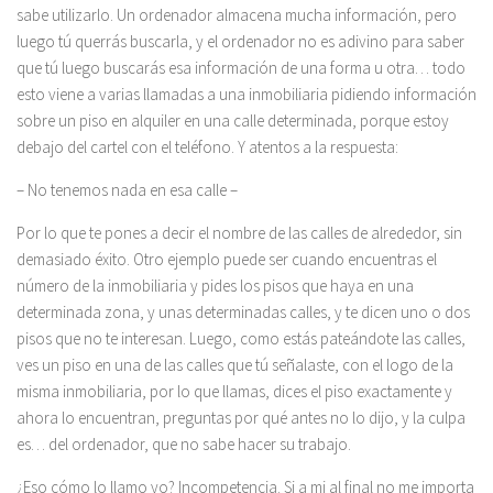
sabe utilizarlo. Un ordenador almacena mucha información, pero
luego tú querrás buscarla, y el ordenador no es adivino para saber
que tú luego buscarás esa información de una forma u otra… todo
esto viene a varias llamadas a una inmobiliaria pidiendo información
sobre un piso en alquiler en una calle determinada, porque estoy
debajo del cartel con el teléfono. Y atentos a la respuesta:
– No tenemos nada en esa calle –
Por lo que te pones a decir el nombre de las calles de alrededor, sin
demasiado éxito. Otro ejemplo puede ser cuando encuentras el
número de la inmobiliaria y pides los pisos que haya en una
determinada zona, y unas determinadas calles, y te dicen uno o dos
pisos que no te interesan. Luego, como estás pateándote las calles,
ves un piso en una de las calles que tú señalaste, con el logo de la
misma inmobiliaria, por lo que llamas, dices el piso exactamente y
ahora lo encuentran, preguntas por qué antes no lo dijo, y la culpa
es… del ordenador, que no sabe hacer su trabajo.
¿Eso cómo lo llamo yo? Incompetencia. Si a mi al final no me importa