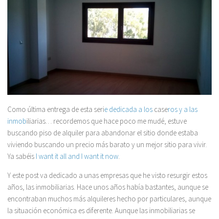
Como última entrega de esta seri
e dedicada a los
case
ros y a las
inmob
iliarias… recordemos que hace poco me mudé, estuve
buscando piso de alquiler para abandonar el sitio donde estaba
viviendo buscando un precio más barato y un mejor sitio para vivir.
Ya sabéis
I want it all and I want it now
.
Y este post va dedicado a unas empresas que he visto resurgir estos
años, las inmobiliarias. Hace unos años había bastantes, aunque se
encontraban muchos más alquileres hecho por particulares, aunque
la situación económica es diferente. Aunque las inmobiliarias se