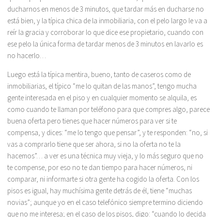
ducharnos en menos de 3 minutos, que tardar más en ducharse no
está bien, y la típica chica de la inmobiliaria, con el pelo largo le va a
reír la gracia y corroborar lo que dice ese propietario, cuando con
ese pelo la única forma de tardar menos de 3 minutos en lavarlo es
no hacerlo…
Luego está la típica mentira, bueno, tanto de caseros como de
inmobiliarias, el típico “me lo quitan de las manos”, tengo mucha
gente interesada en el piso y en cualquier momento se alquila, es
como cuando te llaman por teléfono para que compres algo, parece
buena oferta pero tienes que hacer números para ver si te
compensa, y dices: “me lo tengo que pensar”, y te responden: “no, si
vas a comprarlo tiene que ser ahora, si no la oferta no te la
hacemos”… a ver es una técnica muy vieja, y lo más seguro que no
te compense, por eso no te dan tiempo para hacer números, ni
comparar, ni informarte si otra gente ha cogido la oferta. Con los
pisos es igual, hay muchísima gente detrás de él, tiene “muchas
novias”; aunque yo en el caso telefónico siempre termino diciendo
que no me interesa; en el caso de los pisos, digo: “cuando lo decida