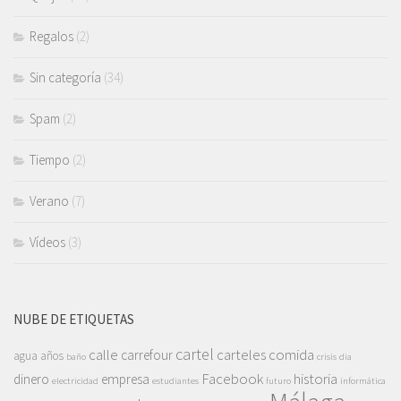
Regalos
(2)
Sin categoría
(34)
Spam
(2)
Tiempo
(2)
Verano
(7)
Vídeos
(3)
NUBE DE ETIQUETAS
cartel
calle
carteles
comida
carrefour
agua
años
baño
crisis
dia
Facebook
historia
dinero
empresa
electricidad
estudiantes
futuro
informática