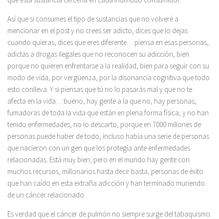
Así que si consumes el tipo de sustancias que no volveré a
mencionar en el post y no crees ser adicto, dices que lo dejas
cuando quieras, dices que eres diferente… piensa en esas personas,
adictas a drogas ilegales que no reconocen su adicción, bien
porque no quieren enfrentarse a la realidad, bien para seguir con su
modo de vida, por vergüenza, por la disonancia cognitiva que todo
esto conlleva. Y si piensas que tú no lo pasarás mal y que no te
afecta en la vida… bueno, hay gente a la que no, hay personas,
fumadoras de toda la vida que están en plena forma física, y no han
tenido enfermedades, no lo descarto, porque en 7000 millones de
personas puede haber de todo, incluso había una serie de personas
que nacieron con un gen que los protegía ante enfermedades
relacionadas. Está muy bien, pero en el mundo hay gente con
muchos recursos, millonarios hasta decir basta, personas de éxito
que han caído en esta extraña adicción y han terminado muriendo
de un cáncer relacionado.
Es verdad que el cáncer de pulmón no siempre surge del tabaquismo.