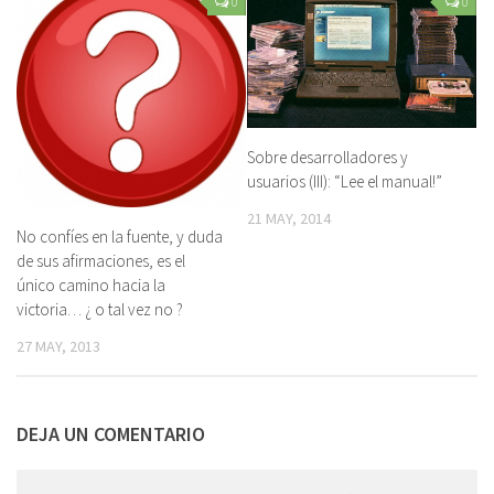
0
0
Sobre desarrolladores y
usuarios (III): “Lee el manual!”
21 MAY, 2014
No confíes en la fuente, y duda
de sus afirmaciones, es el
único camino hacia la
victoria… ¿ o tal vez no ?
27 MAY, 2013
DEJA UN COMENTARIO