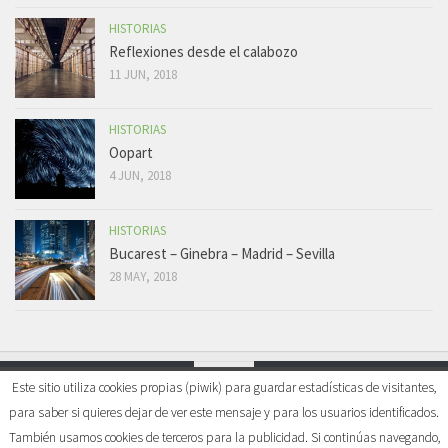
HISTORIAS
Reflexiones desde el calabozo
11 JUN, 2018
HISTORIAS
Oopart
4 JUN, 2018
HISTORIAS
Bucarest – Ginebra – Madrid – Sevilla
28 MAY, 2018
Este sitio utiliza cookies propias (piwik) para guardar estadísticas de visitantes,
para saber si quieres dejar de ver este mensaje y para los usuarios identificados.
Mi visión del mundo © 2026. All Rights Reserved.
También usamos cookies de terceros para la publicidad. Si continúas navegando,
Powered by
WordPress
. Theme by
Alx
.