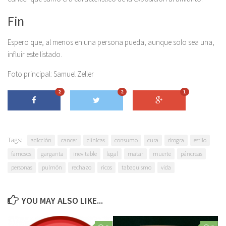
Fin
Espero que, al menos en una persona pueda, aunque solo sea una,
influir este listado.
Foto principal: Samuel Zeller
2
2
1
Tags:
adicción
cancer
clínicas
consumo
cura
drogra
estilo
famosos
garganta
inevitable
legal
matar
muerte
páncreas
personas
pulmón
rechazo
ricos
tabaquismo
vida
YOU MAY ALSO LIKE...