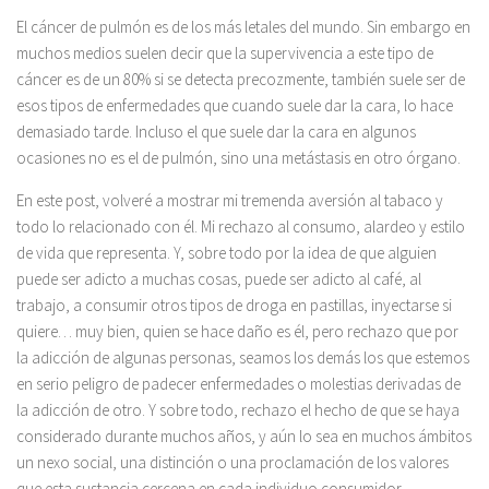
El cáncer de pulmón es de los más letales del mundo. Sin embargo en
muchos medios suelen decir que la supervivencia a este tipo de
cáncer es de un 80% si se detecta precozmente, también suele ser de
esos tipos de enfermedades que cuando suele dar la cara, lo hace
demasiado tarde. Incluso el que suele dar la cara en algunos
ocasiones no es el de pulmón, sino una metástasis en otro órgano.
En este post, volveré a mostrar mi tremenda aversión al tabaco y
todo lo relacionado con él. Mi rechazo al consumo, alardeo y estilo
de vida que representa. Y, sobre todo por la idea de que alguien
puede ser adicto a muchas cosas, puede ser adicto al café, al
trabajo, a consumir otros tipos de droga en pastillas, inyectarse si
quiere… muy bien, quien se hace daño es él, pero rechazo que por
la adicción de algunas personas, seamos los demás los que estemos
en serio peligro de padecer enfermedades o molestias derivadas de
la adicción de otro. Y sobre todo, rechazo el hecho de que se haya
considerado durante muchos años, y aún lo sea en muchos ámbitos
un nexo social, una distinción o una proclamación de los valores
que esta sustancia cercena en cada individuo consumidor.