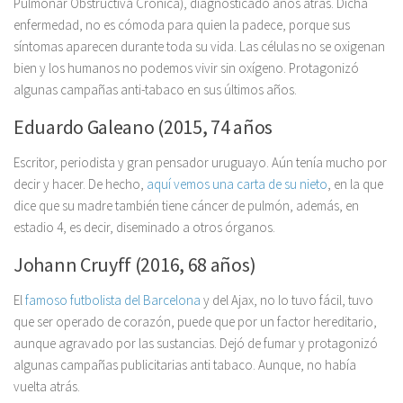
Pulmonar Obstructiva Crónica), diagnosticado años atrás. Dicha
enfermedad, no es cómoda para quien la padece, porque sus
síntomas aparecen durante toda su vida. Las células no se oxigenan
bien y los humanos no podemos vivir sin oxígeno. Protagonizó
algunas campañas anti-tabaco en sus últimos años.
Eduardo Galeano (2015, 74 años
Escritor, periodista y gran pensador uruguayo. Aún tenía mucho por
decir y hacer. De hecho,
aquí vemos una carta de su nieto
, en la que
dice que su madre también tiene cáncer de pulmón, además, en
estadio 4, es decir, diseminado a otros órganos.
Johann Cruyff (2016, 68 años)
El
famoso futbolista del Barcelona
y del Ajax, no lo tuvo fácil, tuvo
que ser operado de corazón, puede que por un factor hereditario,
aunque agravado por las sustancias. Dejó de fumar y protagonizó
algunas campañas publicitarias anti tabaco. Aunque, no había
vuelta atrás.