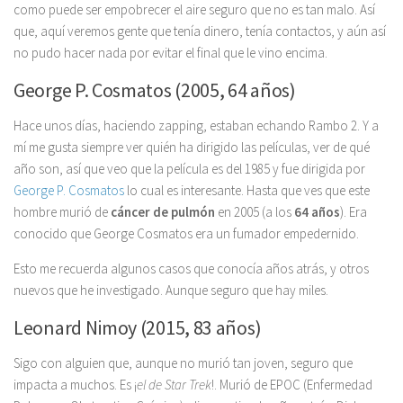
como puede ser empobrecer el aire seguro que no es tan malo. Así
que, aquí veremos gente que tenía dinero, tenía contactos, y aún así
no pudo hacer nada por evitar el final que le vino encima.
George P. Cosmatos (2005, 64 años)
Hace unos días, haciendo zapping, estaban echando Rambo 2. Y a
mí me gusta siempre ver quién ha dirigido las películas, ver de qué
año son, así que veo que la película es del 1985 y fue dirigida por
George P. Cosmatos
lo cual es interesante. Hasta que ves que este
hombre murió de
cáncer de pulmón
en 2005 (a los
64 años
). Era
conocido que George Cosmatos era un fumador empedernido.
Esto me recuerda algunos casos que conocía años atrás, y otros
nuevos que he investigado. Aunque seguro que hay miles.
Leonard Nimoy (2015, 83 años)
Sigo con alguien que, aunque no murió tan joven, seguro que
impacta a muchos. Es ¡
el de Star Trek
!. Murió de EPOC (Enfermedad