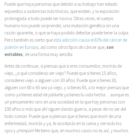
Puede que haya personas que debido a su trabajo han estado
expuestos a sustancias más tóxicas, que existen, y la exposición
prolongada a todo puede ser nociva. Otras veces, el cuerpo
humano nos puede sorprender, una mutación genética sin una
razón aparente, o que se haya podido detectar puede tener la culpa.
Pero también es cierto que
esta adicción causa el 82% del cáncer de
pulmón en Europa
, así como otros tipos de cáncer que,
son
evitables
, de una forma muy sencilla.
Antes de continuar, si piensas que si eres consumidor, morirás de
viejo, ¿a qué consideras ser viejo? Puede que si tienes 15 años,
consideres viejo a alguien con 30 años. Puede que si tienes 30,
alguien con 60 o 65 sea ya viejo, y si tienes 65, a lo mejor piensas que
como ya tienes edad de jubilarte ya tienes tu vida hecha… aunque es
un pensamiento raro en una sociedad en la que hay personas con
100 años o más que ahí siguen dando guerra, a pesar de no ser del
todo común. Puede que si piensas que si tienes que morir de una
enfermedad, morirás y ya, te acostarás en la cama y cerrarás los
ojos y ¡chimpún! Me temo que, en muchos casos no es así, y muchos