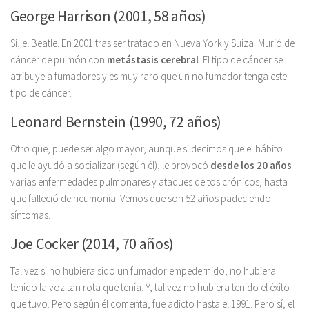
George Harrison (2001, 58 años)
Sí, el Beatle. En 2001 tras ser tratado en Nueva York y Suiza. Murió de
cáncer de pulmón con
metástasis cerebral
. El tipo de cáncer se
atribuye a fumadores y es muy raro que un no fumador tenga este
tipo de cáncer.
Leonard Bernstein (1990, 72 años)
Otro que, puede ser algo mayor, aunque si decimos que el hábito
que le ayudó a socializar (según él), le provocó
desde los 20 años
varias enfermedades pulmonares y ataques de tos crónicos, hasta
que falleció de neumonía. Vemos que son 52 años padeciendo
síntomas.
Joe Cocker (2014, 70 años)
Tal vez si no hubiera sido un fumador empedernido, no hubiera
tenido la voz tan rota que tenía. Y, tal vez no hubiera tenido el éxito
que tuvo. Pero según él comenta, fue adicto hasta el 1991. Pero sí, el