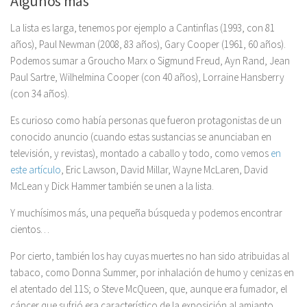
Algunos más
La lista es larga, tenemos por ejemplo a Cantinflas (1993, con 81
años), Paul Newman (2008, 83 años), Gary Cooper (1961, 60 años).
Podemos sumar a Groucho Marx o Sigmund Freud, Ayn Rand, Jean
Paul Sartre, Wilhelmina Cooper (con 40 años), Lorraine Hansberry
(con 34 años).
Es curioso como había personas que fueron protagonistas de un
conocido anuncio (cuando estas sustancias se anunciaban en
televisión, y revistas), montado a caballo y todo, como vemos
en
este artículo
, Eric Lawson, David Millar, Wayne McLaren, David
McLean y Dick Hammer también se unen a la lista.
Y muchísimos más, una pequeña búsqueda y podemos encontrar
cientos…
Por cierto, también los hay cuyas muertes no han sido atribuidas al
tabaco, como Donna Summer, por inhalación de humo y cenizas en
el atentado del 11S; o Steve McQueen, que, aunque era fumador, el
cáncer que sufrió era característico de la exposición al amianto.