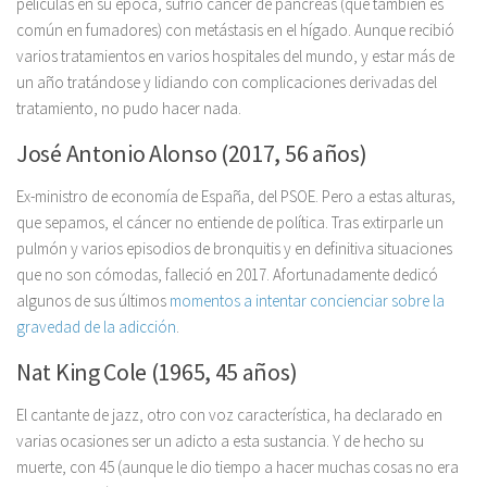
películas en su época, sufrió cáncer de páncreas (que también es
común en fumadores) con metástasis en el hígado. Aunque recibió
varios tratamientos en varios hospitales del mundo, y estar más de
un año tratándose y lidiando con complicaciones derivadas del
tratamiento, no pudo hacer nada.
José Antonio Alonso (2017, 56 años)
Ex-ministro de economía de España, del PSOE. Pero a estas alturas,
que sepamos, el cáncer no entiende de política. Tras extirparle un
pulmón y varios episodios de bronquitis y en definitiva situaciones
que no son cómodas, falleció en 2017. Afortunadamente dedicó
algunos de sus últimos
momentos a intentar concienciar sobre la
gravedad de la adicción
.
Nat King Cole (1965, 45 años)
El cantante de jazz, otro con voz característica, ha declarado en
varias ocasiones ser un adicto a esta sustancia. Y de hecho su
muerte, con 45 (aunque le dio tiempo a hacer muchas cosas no era