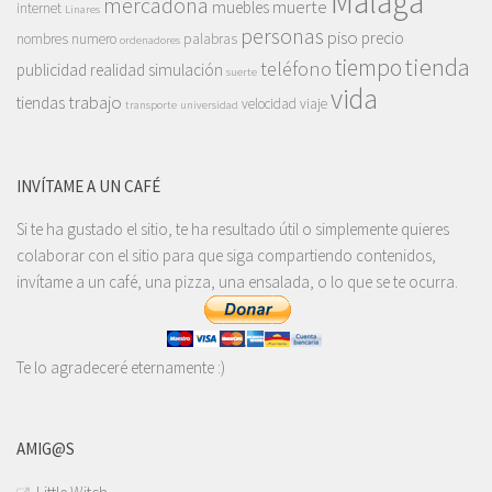
Málaga
mercadona
muerte
muebles
internet
Linares
personas
piso
precio
nombres
numero
palabras
ordenadores
tienda
tiempo
teléfono
publicidad
realidad
simulación
suerte
vida
trabajo
tiendas
velocidad
viaje
transporte
universidad
INVÍTAME A UN CAFÉ
Si te ha gustado el sitio, te ha resultado útil o simplemente quieres
colaborar con el sitio para que siga compartiendo contenidos,
invítame a un café, una pizza, una ensalada, o lo que se te ocurra.
Te lo agradeceré eternamente :)
AMIG@S